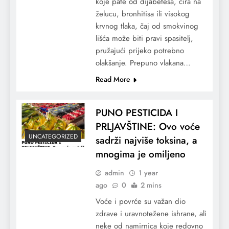
koje pate od dijabetesa, čira na
želucu, bronhitisa ili visokog
krvnog tlaka, čaj od smokvinog
lišća može biti pravi spasitelj,
pružajući prijeko potrebno
olakšanje. Prepuno vlakana…
Read More
PUNO PESTICIDA I
PRLJAVŠTINE: Ovo voće
UNCATEGORIZED
sadrži najviše toksina, a
mnogima je omiljeno
admin
1 year
ago
0
2 mins
Voće i povrće su važan dio
zdrave i uravnotežene ishrane, ali
neke od namirnica koje redovno