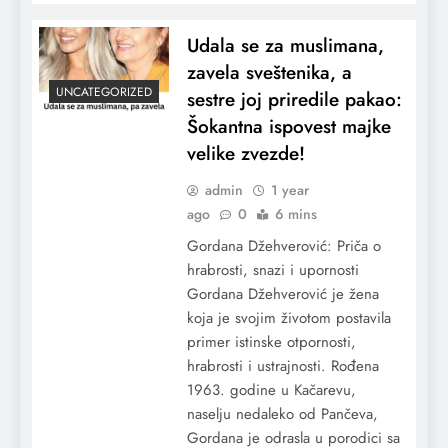
Udala se za muslimana,
zavela sveštenika, a
UNCATEGORIZED
sestre joj priredile pakao:
Šokantna ispovest majke
velike zvezde!
admin
1 year
ago
0
6 mins
Gordana Džehverović: Priča o
hrabrosti, snazi i upornosti
Gordana Džehverović je žena
koja je svojim životom postavila
primer istinske otpornosti,
hrabrosti i ustrajnosti. Rođena
1963. godine u Kačarevu,
naselju nedaleko od Pančeva,
Gordana je odrasla u porodici sa