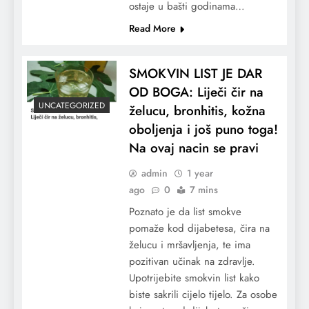
ostaje u bašti godinama…
Read More
SMOKVIN LIST JE DAR
OD BOGA: Liječi čir na
UNCATEGORIZED
želucu, bronhitis, kožna
oboljenja i još puno toga!
Na ovaj nacin se pravi
admin
1 year
ago
0
7 mins
Poznato je da list smokve
pomaže kod dijabetesa, čira na
želucu i mršavljenja, te ima
pozitivan učinak na zdravlje.
Upotrijebite smokvin list kako
biste sakrili cijelo tijelo. Za osobe