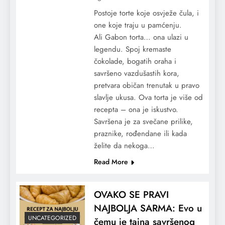
Postoje torte koje osvježe čula, i
one koje traju u pamćenju.
Ali Gabon torta… ona ulazi u
legendu. Spoj kremaste
čokolade, bogatih oraha i
savršeno vazdušastih kora,
pretvara običan trenutak u pravo
slavlje ukusa. Ova torta je više od
recepta – ona je iskustvo.
Savršena je za svečane prilike,
praznike, rođendane ili kada
želite da nekoga…
Read More
OVAKO SE PRAVI
NAJBOLJA SARMA: Evo u
UNCATEGORIZED
čemu je tajna savršenog