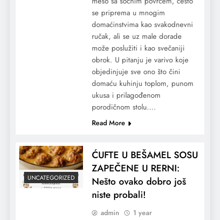
meso sa sočnim povrćem, često
se priprema u mnogim
domaćinstvima kao svakodnevni
ručak, ali se uz male dorade
može poslužiti i kao svečaniji
obrok. U pitanju je varivo koje
objedinjuje sve ono što čini
domaću kuhinju toplom, punom
ukusa i prilagođenom
porodičnom stolu….
Read More
ĆUFTE U BEŠAMEL SOSU
ZAPEČENE U RERNI:
UNCATEGORIZED
Nešto ovako dobro još
niste probali!
admin
1 year