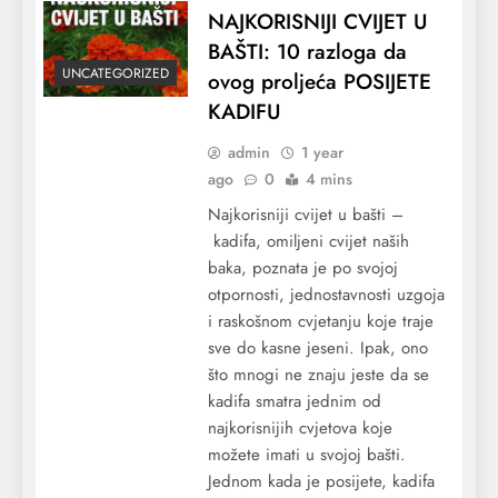
NAJKORISNIJI CVIJET U
BAŠTI: 10 razloga da
UNCATEGORIZED
ovog proljeća POSIJETE
KADIFU
admin
1 year
ago
0
4 mins
Najkorisniji cvijet u bašti –
kadifa, omiljeni cvijet naših
baka, poznata je po svojoj
otpornosti, jednostavnosti uzgoja
i raskošnom cvjetanju koje traje
sve do kasne jeseni. Ipak, ono
što mnogi ne znaju jeste da se
kadifa smatra jednim od
najkorisnijih cvjetova koje
možete imati u svojoj bašti.
Jednom kada je posijete, kadifa