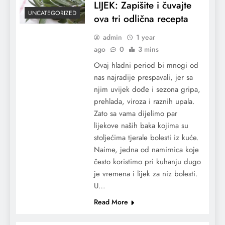
LIJEK: Zapišite i čuvajte
UNCATEGORIZED
ova tri odlična recepta
admin
1 year
ago
0
3 mins
Ovaj hladni period bi mnogi od
nas najradije prespavali, jer sa
njim uvijek dođe i sezona gripa,
prehlada, viroza i raznih upala.
Zato sa vama dijelimo par
lijekove naših baka kojima su
stoljećima tjerale bolesti iz kuće.
Naime, jedna od namirnica koje
često koristimo pri kuhanju dugo
je vremena i lijek za niz bolesti.
U…
Read More