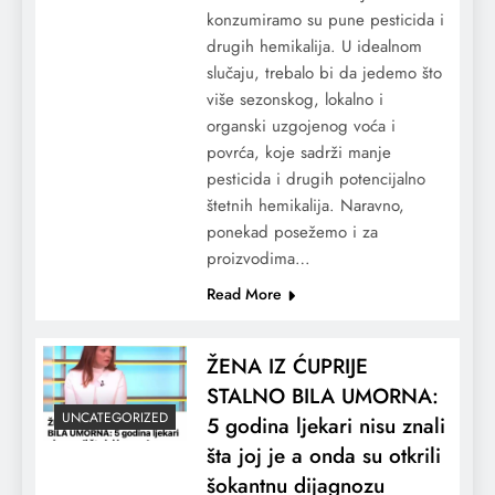
konzumiramo su pune pesticida i
drugih hemikalija. U idealnom
slučaju, trebalo bi da jedemo što
više sezonskog, lokalno i
organski uzgojenog voća i
povrća, koje sadrži manje
pesticida i drugih potencijalno
štetnih hemikalija. Naravno,
ponekad posežemo i za
proizvodima…
Read More
ŽENA IZ ĆUPRIJE
STALNO BILA UMORNA:
UNCATEGORIZED
5 godina ljekari nisu znali
šta joj je a onda su otkrili
šokantnu dijagnozu