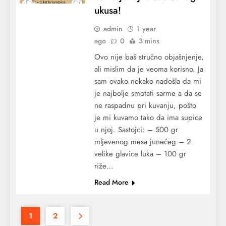
ukusa!
admin
1 year
ago
0
3 mins
Ovo nije baš stručno objašnjenje,
ali mislim da je veoma korisno. Ja
sam ovako nekako nadošla da mi
je najbolje smotati sarme a da se
ne raspadnu pri kuvanju, pošto
je mi kuvamo tako da ima supice
u njoj. Sastojci: – 500 gr
mljevenog mesa junećeg – 2
velike glavice luka – 100 gr
riže…
Read More
1
2