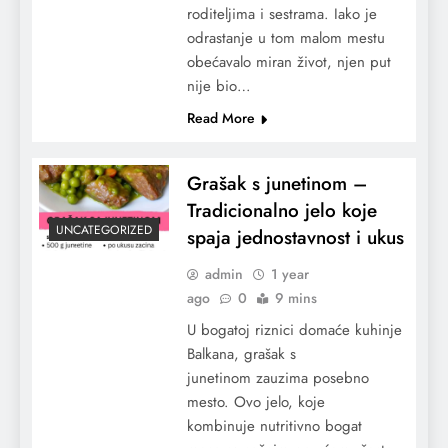
roditeljima i sestrama. Iako je
odrastanje u tom malom mestu
obećavalo miran život, njen put
nije bio…
Read More
Grašak s junetinom –
Tradicionalno jelo koje
UNCATEGORIZED
spaja jednostavnost i ukus
admin
1 year
ago
0
9 mins
U bogatoj riznici domaće kuhinje
Balkana, grašak s
junetinom zauzima posebno
mesto. Ovo jelo, koje
kombinuje nutritivno bogat