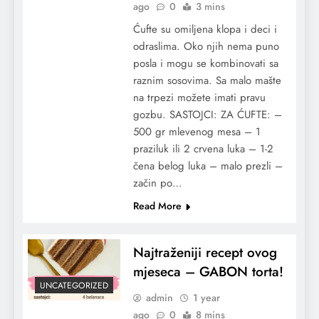
ago
0
3 mins
Ćufte su omiljena klopa i deci i
odraslima. Oko njih nema puno
posla i mogu se kombinovati sa
raznim sosovima. Sa malo mašte
na trpezi možete imati pravu
gozbu. SASTOJCI: ZA ĆUFTE: –
500 gr mlevenog mesa – 1
praziluk ili 2 crvena luka – 1-2
čena belog luka – malo prezli –
začin po…
Read More
Najtraženiji recept ovog
mjeseca – GABON torta!
UNCATEGORIZED
admin
1 year
ago
0
8 mins