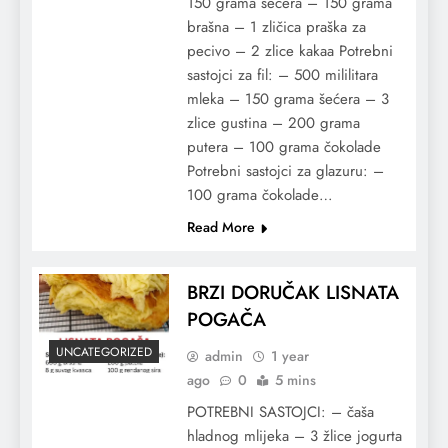
150 grama šećera – 150 grama
brašna – 1 zličica praška za
pecivo – 2 zlice kakaa Potrebni
sastojci za fil: – 500 mililitara
mleka – 150 grama šećera – 3
zlice gustina – 200 grama
putera – 100 grama čokolade
Potrebni sastojci za glazuru: –
100 grama čokolade…
Read More
BRZI DORUČAK LISNATA
POGAČA
UNCATEGORIZED
admin
1 year
ago
0
5 mins
POTREBNI SASTOJCI: – čaša
hladnog mlijeka – 3 žlice jogurta