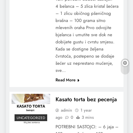
4 belanca – 5 zlica kristal šećera
– 1 zlicu običnog pšeničnog
brašna – 100 grama sitno
mlevenih oraha Prvo odvojite
bjelanca i umutite sve dok ne
dobijete gustu i cvrstu smjesu.
Kada se dostigne željena
čvrstoća, postepeno se dodaje
šećer uz neprestano mućenje,
sve…
Read More
Kasato torta bez pecenja
admin
1 year
ago
0
3 mins
UNCATEGORIZED
POTREBNI SASTOJCI: – 6 jaja –