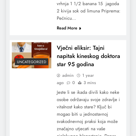
vrhnja 1 1/2 banana 15 jagoda
2 kivija sok od limuna Priprema:
Pećnicu…
Read More
Vječni eliksir: Tajni
napitak kineskog doktora
UNCATEGORIZED
star 95 godina
admin
1 year
ago
0
3 mins
Jeste li se ikada divili kako neke
osobe održavaju svoje zdravlje i
vitalnost kako stare? Ključ bi
mogao biti u jednostavnoj
svakodnevnoj praksi koja može
značajno utjecati na vaše
cjelokupno blagostanje. Danas