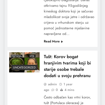
otkrivamo tajnu 95-godišnjeg
kineskog doktora koji je sačuvao
mladolikost svoje jetre i održavao
crijeva u vrhunskom stanju uz
pomoć jednostavne mješavine
napravljene od…
Read More
Tušt: Korov bogat
hranjivim tvarima koji bi
UNCATEGORIZED
starije osobe trebale
dodati u svoju prehranu
admin
1 year
ago
0
4 mins
Često odbačen kao vrtni korov,
tušt (Portulaca oleracea) je