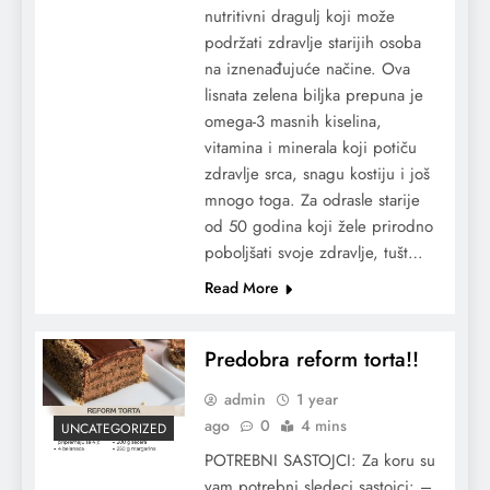
nutritivni dragulj koji može
podržati zdravlje starijih osoba
na iznenađujuće načine. Ova
lisnata zelena biljka prepuna je
omega-3 masnih kiselina,
vitamina i minerala koji potiču
zdravlje srca, snagu kostiju i još
mnogo toga. Za odrasle starije
od 50 godina koji žele prirodno
poboljšati svoje zdravlje, tušt…
Read More
Predobra reform torta!!
admin
1 year
ago
0
4 mins
UNCATEGORIZED
POTREBNI SASTOJCI: Za koru su
vam potrebni sledeci sastojci: –