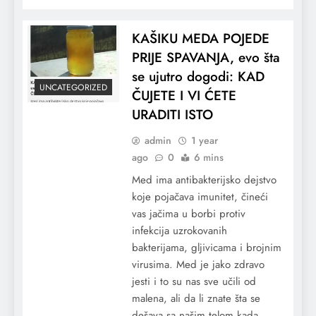
KAŠIKU MEDA POJEDE
PRIJE SPAVANJA, evo šta
se ujutro dogodi: KAD
UNCATEGORIZED
ČUJETE I VI ĆETE
URADITI ISTO
admin
1 year
ago
0
6 mins
Med ima antibakterijsko dejstvo
koje pojačava imunitet, čineći
vas jačima u borbi protiv
infekcija uzrokovanih
bakterijama, gljivicama i brojnim
virusima. Med je jako zdravo
jesti i to su nas sve učili od
malena, ali da li znate šta se
dešava sa našim telom kada