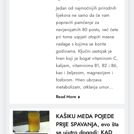
Jedan od najmoćnijih prirodnih
lijekova ne samo da će vam
popraviti pamćenje za
nevjerojatnih 80 posto, već ćete
pri tome uspjeti otopiti masne
naslage s kojima se borite
godinama. Ključni sastojak je
hren koji je bogat vitaminom C,
kalijem, vitaminima B1, B2 i B6,
kao i željezom, magnezijem i
fosforom. Hren ubrzava
metabolizam, otklanja umor…
Read More
KAŠIKU MEDA POJEDE
PRIJE SPAVANJA, evo šta
se ujutro dogodi: KAD