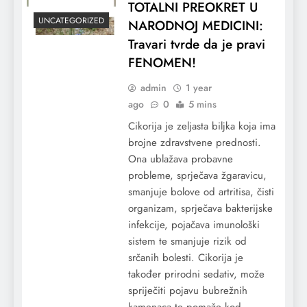
TOTALNI PREOKRET U
UNCATEGORIZED
NARODNOJ MEDICINI:
Travari tvrde da je pravi
FENOMEN!
admin
1 year
ago
0
5 mins
Cikorija je zeljasta biljka koja ima
brojne zdravstvene prednosti.
Ona ublažava probavne
probleme, sprječava žgaravicu,
smanjuje bolove od artritisa, čisti
organizam, sprječava bakterijske
infekcije, pojačava imunološki
sistem te smanjuje rizik od
srčanih bolesti. Cikorija je
također prirodni sedativ, može
spriječiti pojavu bubrežnih
kamenaca te pomaže kod