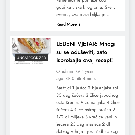
gubitka viška kilograma. Sve u
svemu, ova mala biljka je…
Read More
LEDENI VJETAR: Mnogi
su se oduševiti, zato
UNCATEGORIZED
isprobajte ovaj recept!
admin
1 year
ago
0
4 mins
Sastojci Tijesto: 9 bjelanjaka sol
30 dag šećera 3 žlice jabučnog
octa Krema: 9 žumanjaka 4 žlice
šećera 4 žlice oštrog brašna 2
1/2 dl mlijeka 3 vrećice vanilin
šećera 25 dag maslaca 2 dl
slatkog vrhnja I još: 7 dl slatkog