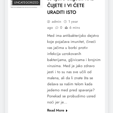
UNCATEGORIZED
ČUJETE I VI ĆETE
URADITI ISTO
admin
1 year
ago
0
6 mins
Med ima antibakterijsko dejstvo
koje pojačava imunitet, čineći
vas jačima u borbi protiv
infekcija uzrokovanih
bakterijama, gljivicama i brojnim
virusima. Med je jako zdravo
jesti i to su nas sve učili od
malena, ali da li znate šta se
dešava sa našim telom kada
jedemo med pred spavanje?
Ponekad se probudimo usred
noći jer je…
Read More