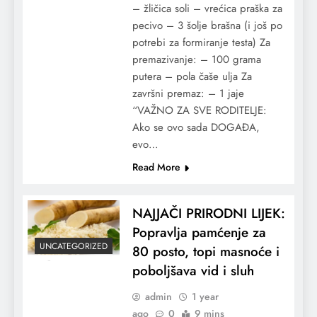
– žličica soli – vrećica praška za
pecivo – 3 šolje brašna (i još po
potrebi za formiranje testa) Za
premazivanje: – 100 grama
putera – pola čaše ulja Za
završni premaz: – 1 jaje
“VAŽNO ZA SVE RODITELJE:
Ako se ovo sada DOGAĐA,
evo…
Read More
NAJJAČI PRIRODNI LIJEK:
Popravlja pamćenje za
UNCATEGORIZED
80 posto, topi masnoće i
poboljšava vid i sluh
admin
1 year
ago
0
9 mins