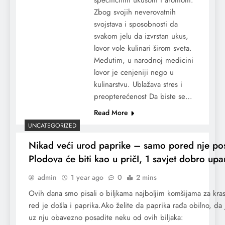
Zbog svojih neverovatnih
svojstava i sposobnosti da
svakom jelu da izvrstan ukus,
lovor vole kulinari širom sveta.
Međutim, u narodnoj medicini
lovor je cenjeniji nego u
kulinarstvu. Ublažava stres i
preopterećenost Da biste se…
Read More
UNCATEGORIZED
Nikad veći urod paprike – samo pored nje posa
Plodova će biti kao u pričI, 1 savjet dobro upa
admin
1 year ago
0
2 mins
Ovih dana smo pisali o biljkama najboljim komšijama za kras
red je došla i paprika.Ako želite da paprika rađa obilno, da
uz nju obavezno posadite neku od ovih biljaka: