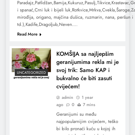
Paradajz,Patlidžan,Bamija,Kukuruz,Pasulj,Tikvice,Krastavac,Gr
i spanać,Crni luk i bijeli luk,Rotkvice,Mrkva,Cvekla,Šaroge,Za
mirođija, origano, majčina dušica, ruzmarin, nana, peršun i
td.),Kadife,Dragoljub,Neven….
Read More
KOMŠIJA sa najljepšim
geranijumima rekla mi je
svoj trik: Samo KAP i
UNCATEGORIZED
bukvalno će biti zasuti
cvijećem!
admin
1 year
ago
0
7 mins
Geranijumi su među
najpopularnijim cvijećem, teško
bi bilo pronaći kuću u kojoj ih