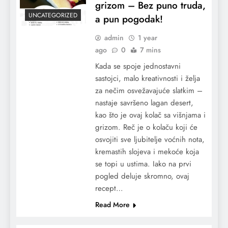
grizom – Bez puno truda,
UNCATEGORIZED
a pun pogodak!
admin
1 year
ago
0
7 mins
Kada se spoje jednostavni
sastojci, malo kreativnosti i želja
za nečim osvežavajuće slatkim –
nastaje savršeno lagan desert,
kao što je ovaj kolač sa višnjama i
grizom. Reč je o kolaču koji će
osvojiti sve ljubitelje voćnih nota,
kremastih slojeva i mekoće koja
se topi u ustima. Iako na prvi
pogled deluje skromno, ovaj
recept…
Read More