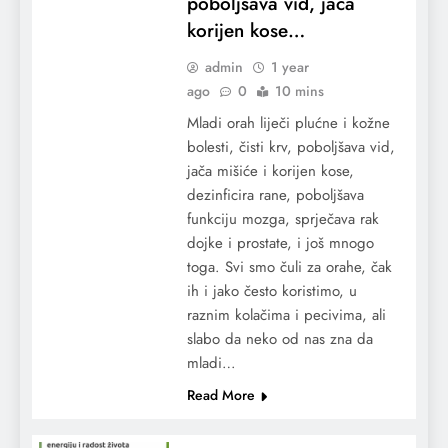
poboljšava vid, jača
korijen kose…
admin
1 year
ago
0
10 mins
Mladi orah liječi plućne i kožne
bolesti, čisti krv, poboljšava vid,
jača mišiće i korijen kose,
dezinficira rane, poboljšava
funkciju mozga, sprječava rak
dojke i prostate, i još mnogo
toga. Svi smo čuli za orahe, čak
ih i jako često koristimo, u
raznim kolačima i pecivima, ali
slabo da neko od nas zna da
mladi…
Read More