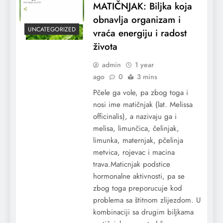
MATIČNJAK: Biljka koja
obnavlja organizam i
UNCATEGORIZED
vraća energiju i radost
života
admin
1 year
ago
0
3 mins
Pčele ga vole, pa zbog toga i
nosi ime matičnjak (lat. Melissa
officinalis), a nazivaju ga i
melisa, limunčica, čelinjak,
limunka, maternjak, pčelinja
metvica, rojevac i macina
trava.Maticnjak podstice
hormonalne aktivnosti, pa se
zbog toga preporucuje kod
problema sa štitnom zlijezdom. U
kombinaciji sa drugim biljkama