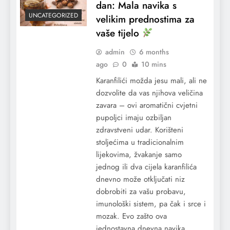
dan: Mala navika s
UNCATEGORIZED
velikim prednostima za
vaše tijelo
admin
6 months
ago
0
10 mins
Karanfilići možda jesu mali, ali ne
dozvolite da vas njihova veličina
zavara – ovi aromatični cvjetni
pupoljci imaju ozbiljan
zdravstveni udar. Korišteni
stoljećima u tradicionalnim
lijekovima, žvakanje samo
jednog ili dva cijela karanfilića
dnevno može otključati niz
dobrobiti za vašu probavu,
imunološki sistem, pa čak i srce i
mozak. Evo zašto ova
jednostavna dnevna navika…