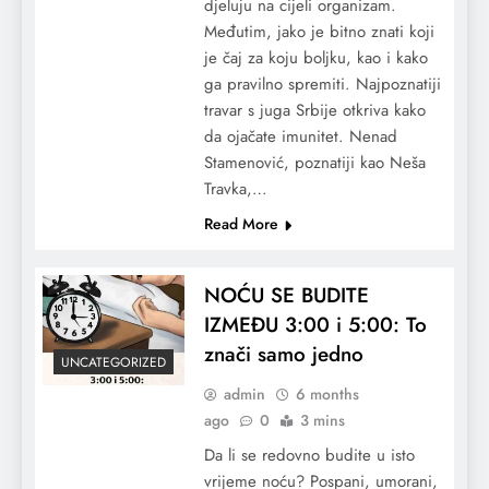
djeluju na cijeli organizam.
Međutim, jako je bitno znati koji
je čaj za koju boljku, kao i kako
ga pravilno spremiti. Najpoznatiji
travar s juga Srbije otkriva kako
da ojačate imunitet. Nenad
Stamenović, poznatiji kao Neša
Travka,…
Read More
NOĆU SE BUDITE
IZMEĐU 3:00 i 5:00: To
znači samo jedno
UNCATEGORIZED
admin
6 months
ago
0
3 mins
Da li se redovno budite u isto
vrijeme noću? Pospani, umorani,