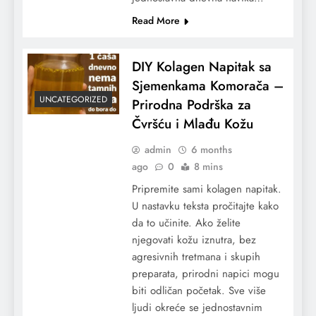
Read More
DIY Kolagen Napitak sa
Sjemenkama Komorača –
UNCATEGORIZED
Prirodna Podrška za
Čvršću i Mlađu Kožu
admin
6 months
ago
0
8 mins
Pripremite sami kolagen napitak.
U nastavku teksta pročitajte kako
da to učinite. Ako želite
njegovati kožu iznutra, bez
agresivnih tretmana i skupih
preparata, prirodni napici mogu
biti odličan početak. Sve više
ljudi okreće se jednostavnim