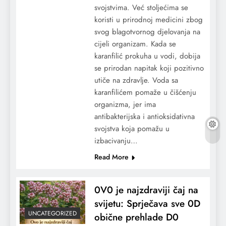
svojstvima. Već stoljećima se
koristi u prirodnoj medicini zbog
svog blagotvornog djelovanja na
cijeli organizam. Kada se
karanfilić prokuha u vodi, dobija
se prirodan napitak koji pozitivno
utiče na zdravlje. Voda sa
karanfilićem pomaže u čišćenju
organizma, jer ima
antibakterijska i antioksidativna
svojstva koja pomažu u
izbacivanju…
Read More
0V0 je najzdraviji čaj na
svijetu: Sprječava sve 0D
UNCATEGORIZED
obične prehlade D0