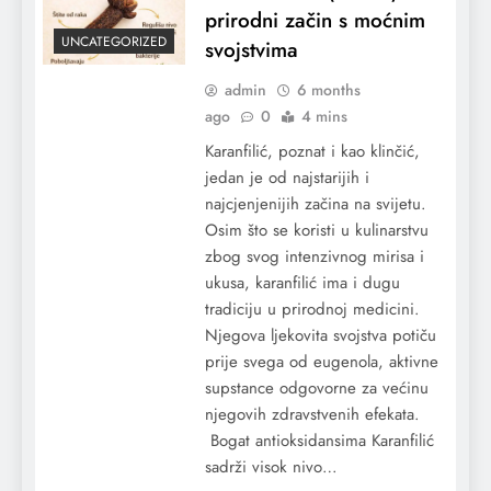
prirodni začin s moćnim
UNCATEGORIZED
svojstvima
admin
6 months
ago
0
4 mins
Karanfilić, poznat i kao klinčić,
jedan je od najstarijih i
najcjenjenijih začina na svijetu.
Osim što se koristi u kulinarstvu
zbog svog intenzivnog mirisa i
ukusa, karanfilić ima i dugu
tradiciju u prirodnoj medicini.
Njegova ljekovita svojstva potiču
prije svega od eugenola, aktivne
supstance odgovorne za većinu
njegovih zdravstvenih efekata.
Bogat antioksidansima Karanfilić
sadrži visok nivo…