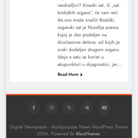
razdražljivi? Kineski sat, ili „sat
bioloških organa“, će vam reći
šta ovo može značiti Biološki
organski sat je filozofija prema
kojoj je dan podeljen na
dvočasovne delove, od kojih je
svaki dodeljen drugom organu.
Ideja o satu se koristi u
akupunkturi u dijagnostici, jer…
Read More
Digital Newspaper - Multipurpose News WordPress Theme
2026. Powered By
.
BlazeThemes