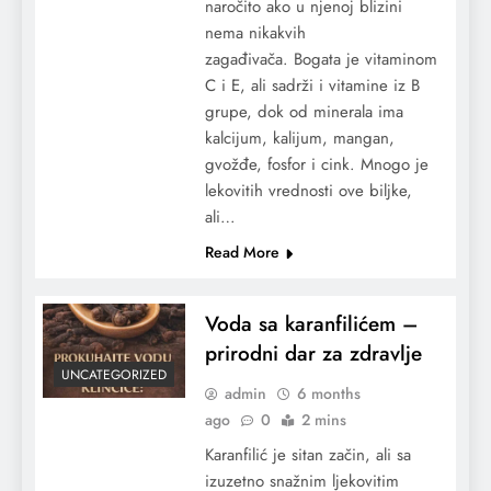
naročito ako u njenoj blizini
nema nikakvih
zagađivača. Bogata je vitaminom
C i E, ali sadrži i vitamine iz B
grupe, dok od minerala ima
kalcijum, kalijum, mangan,
gvožđe, fosfor i cink. Mnogo je
lekovitih vrednosti ove biljke,
ali…
Read More
Voda sa karanfilićem –
prirodni dar za zdravlje
UNCATEGORIZED
admin
6 months
ago
0
2 mins
Karanfilić je sitan začin, ali sa
izuzetno snažnim ljekovitim