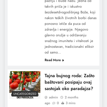
pažnju i bude nadu. Jedna od
takvih priča je i iskustvo
šezdesetdvogodišnjeg Bože, koji
nakon teških životnih borbi danas
ponosno ističe da puca od
zdravlja i energije. Njegovo
glavno oružje u održavanju
snažnog imuniteta i vitalnosti je
jednostavan, tradicionalni eliksir
od samo…
Read More
Tajna bujnog roda: Zašto
baštovani posipaju ovaj
sastojak oko paradajza?
UNCATEGORIZED
admin
2 months
ago
0
3 mins