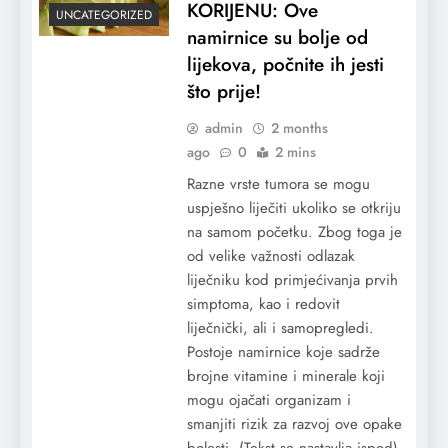
KORIJENU: Ove
UNCATEGORIZED
namirnice su bolje od
lijekova, počnite ih jesti
što prije!
admin
2 months
ago
0
2 mins
Razne vrste tumora se mogu
uspješno liječiti ukoliko se otkriju
na samom početku. Zbog toga je
od velike važnosti odlazak
liječniku kod primjećivanja prvih
simptoma, kao i redovit
liječnički, ali i samopregledi.
Postoje namirnice koje sadrže
brojne vitamine i minerale koji
mogu ojačati organizam i
smanjiti rizik za razvoj ove opake
bolesti. (Tekst se nastavlja ispod)