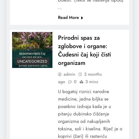
…
Read More
Prirodni spas za
zglobove i organe:
Čudesni čaj koji čisti
organizam
UNCATEGORIZED
admin
2 months
ago
0
3 mins
U bogatoj riznici narodne
medicine, jedna biljka se
posebno izdvaja kada je u
pitanju dubinsko čišćenje
organizma od nakupljenih
toksina, soli i kiselina. Riječ je o
koprivi (žari) ili rastaviću