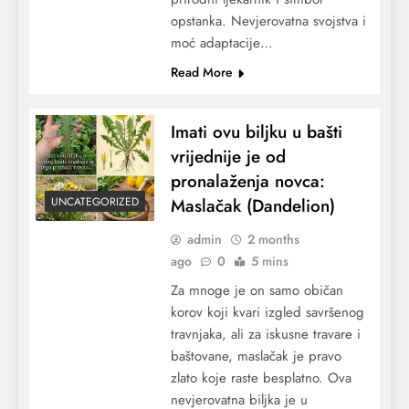
opstanka. Nevjerovatna svojstva i
moć adaptacije…
Read More
Imati ovu biljku u bašti
vrijednije je od
pronalaženja novca:
Maslačak (Dandelion)
UNCATEGORIZED
admin
2 months
ago
0
5 mins
Za mnoge je on samo običan
korov koji kvari izgled savršenog
travnjaka, ali za iskusne travare i
baštovane, maslačak je pravo
zlato koje raste besplatno. Ova
nevjerovatna biljka je u