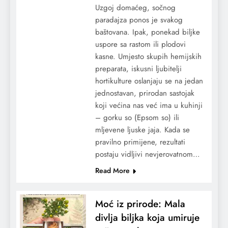
Uzgoj domaćeg, sočnog
paradajza ponos je svakog
baštovana. Ipak, ponekad biljke
uspore sa rastom ili plodovi
kasne. Umjesto skupih hemijskih
preparata, iskusni ljubitelji
hortikulture oslanjaju se na jedan
jednostavan, prirodan sastojak
koji većina nas već ima u kuhinji
– gorku so (Epsom so) ili
mljevene ljuske jaja. Kada se
pravilno primijene, rezultati
postaju vidljivi nevjerovatnom…
Read More
Moć iz prirode: Mala
divlja biljka koja umiruje