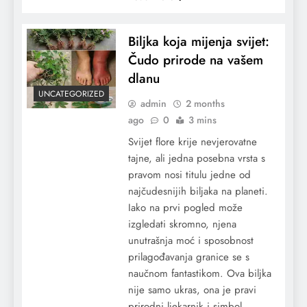
Biljka koja mijenja svijet:
Čudo prirode na vašem
dlanu
UNCATEGORIZED
admin
2 months
ago
0
3 mins
Svijet flore krije nevjerovatne
tajne, ali jedna posebna vrsta s
pravom nosi titulu jedne od
najčudesnijih biljaka na planeti.
Iako na prvi pogled može
izgledati skromno, njena
unutrašnja moć i sposobnost
prilagođavanja granice se s
naučnom fantastikom. Ova biljka
nije samo ukras, ona je pravi
prirodni ljekarnik i simbol