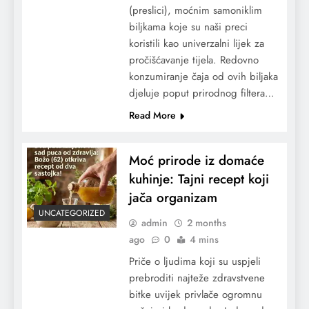
(preslici), moćnim samoniklim
biljkama koje su naši preci
koristili kao univerzalni lijek za
pročišćavanje tijela. Redovno
konzumiranje čaja od ovih biljaka
djeluje poput prirodnog filtera…
Read More
Moć prirode iz domaće
kuhinje: Tajni recept koji
jača organizam
UNCATEGORIZED
admin
2 months
ago
0
4 mins
Priče o ljudima koji su uspjeli
prebroditi najteže zdravstvene
bitke uvijek privlače ogromnu