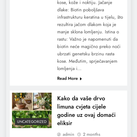
kose, kože i noktiju. Jačanje
dlake: Biotin poboljšava
infrastrukturu keratina u tijelu, što
rezultira jačom dlakom koja je
manje sklona lomljenju. Istina o
rastu: Važno je napomenuti da
biotin neće magično preko noći
ubrzati genetsku brzinu rasta
kose. Međutim, sprječavanjem
lomljenja i…
Read More
Kako da vaše drvo
limuna cvjeta cijele
godine uz ovaj domaći
eliksir
UNCATEGORIZED
admin
2 months