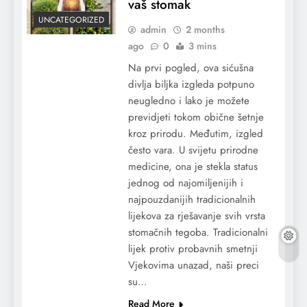
vaš stomak
UNCATEGORIZED
admin
2 months
ago
0
3 mins
Na prvi pogled, ova sićušna
divlja biljka izgleda potpuno
neugledno i lako je možete
previdjeti tokom obične šetnje
kroz prirodu. Međutim, izgled
često vara. U svijetu prirodne
medicine, ona je stekla status
jednog od najomiljenijih i
najpouzdanijih tradicionalnih
lijekova za rješavanje svih vrsta
stomačnih tegoba. Tradicionalni
lijek protiv probavnih smetnji
Vjekovima unazad, naši preci
su…
Read More