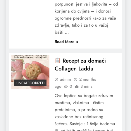
potpunosti jestiva i ljekovita – od
korijena do cvijeta – i donosi
ogromne prednosti kako za vaše
zdravlje, tako i za tlo u vašoj
bašti….
Read More
Recept za domaći
Collagen Laddu
admin
2 months
UNCATEGORIZED
ago
0
3 mins
Ove loptice su bogate zdravim
mastima, vlaknima i čistim
proteinima, a prirodno su
zaslađene bez rafinisanog
šećera. Sastojci: 1 šolja badema
ili indijskih oraščića (mogu biti