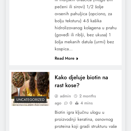
pečeni ili sirovi) 1/2 šolje
ovsenih pahuljica (opciono, za
bolju teksturu) 4-5 kašika
hidrolizovanog kolagena u prahu
(goveđi ili riblji, bez ukusa) 1
šolja mekanih datula (urmi) bez
kospica…
Read More
Kako djeluje biotin na
rast kose?
admin
2 months
UNCATEGORIZED
ago
0
4 mins
Biotin igra ključnu ulogu u
proizvodnji keratina, osnovnog
proteina koji gradi strukturu vaše