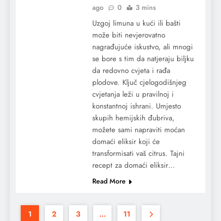
ago
0
3 mins
Uzgoj limuna u kući ili bašti
može biti nevjerovatno
nagrađujuće iskustvo, ali mnogi
se bore s tim da natjeraju biljku
da redovno cvjeta i rađa
plodove. Ključ cjelogodišnjeg
cvjetanja leži u pravilnoj i
konstantnoj ishrani. Umjesto
skupih hemijskih đubriva,
možete sami napraviti moćan
domaći eliksir koji će
transformisati vaš citrus. Tajni
recept za domaći eliksir…
Read More
1
2
3
…
11