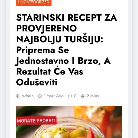
UNCATEGORIZED
STARINSKI RECEPT ZA
PROVJERENO
NAJBOLJU TURŠIJU:
Priprema Se
Jednostavno I Brzo, A
Rezultat Će Vas
Oduševiti
Admin
1 Year Ago
0
2 Mins