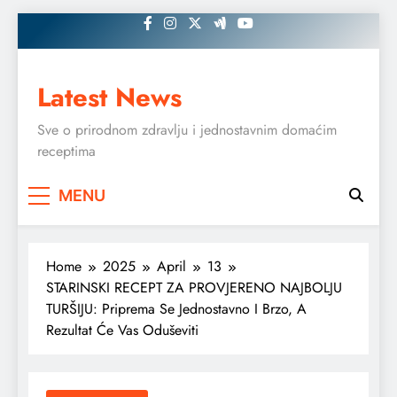
Skip
to
content
Latest News
Sve o prirodnom zdravlju i jednostavnim domaćim
receptima
MENU
Home
2025
April
13
STARINSKI RECEPT ZA PROVJERENO NAJBOLJU
TURŠIJU: Priprema Se Jednostavno I Brzo, A
Rezultat Će Vas Oduševiti