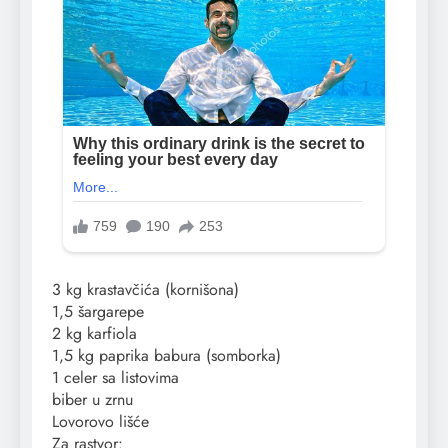
3 kg krastavčića (kornišona)
1,5 šargarepe
2 kg karfiola
1,5 kg paprika babura (somborka)
1 celer sa listovima
biber u zrnu
Lovorovo lišće
Za rastvor: