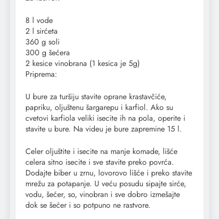
8 l vode
2 l sirćeta
360 g soli
300 g šećera
2 kesice vinobrana (1 kesica je 5g)
Priprema:
U bure za turšiju stavite oprane krastavčiće,
papriku, oljuštenu šargarepu i karfiol. Ako su
cvetovi karfiola veliki isecite ih na pola, operite i
stavite u bure. Na videu je bure zapremine 15 l.
Celer oljuštite i isecite na manje komade, lišće
celera sitno isecite i sve stavite preko povrća.
Dodajte biber u zrnu, lovorovo lišće i preko stavite
mrežu za potapanje. U veću posudu sipajte sirće,
vodu, šećer, so, vinobran i sve dobro izmešajte
dok se šećer i so potpuno ne rastvore.