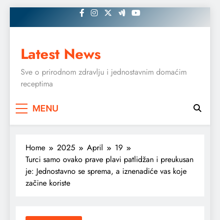
Skip
to
content
Latest News
Sve o prirodnom zdravlju i jednostavnim domaćim
receptima
MENU
Home
2025
April
19
Turci samo ovako prave plavi patlidžan i preukusan
je: Jednostavno se sprema, a iznenadiće vas koje
začine koriste