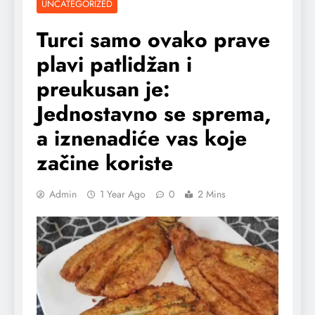
UNCATEGORIZED
Turci samo ovako prave
plavi patlidžan i
preukusan je:
Jednostavno se sprema,
a iznenadiće vas koje
začine koriste
Admin
1 Year Ago
0
2 Mins