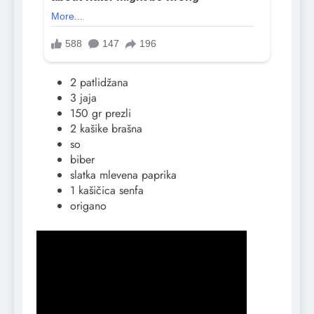
2 patlidžana
3 jaja
150 gr prezli
2 kašike brašna
so
biber
slatka mlevena paprika
1 kašičica senfa
origano