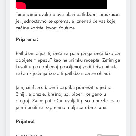
Turci samo ovako prave plavi patlidžan i preukusan
je: Jednostavno se sprema, a iznenadiće vas koje
začine koriste
Izvor: Youtube
Priprema:
Patlidžan oljuštiti, iseći na pola pa ga iseći tako da
dobijete “lepezu” kao na snimku recepta. Zatim ga
kuvati u poklopljenoj posoljenoj vodi i dva minuta
nakon ključanja izvaditi patlidžan da se ohladi.
Jaja, senf, so, biber i papriku pomešati u jednoj
činiji, a prezle, brašno, so, biber i origano u
drugoj. Zatim patlidžan uvaljati prvo u prezle, pa u
jaja i prziti na zagrejanom ulju sa obe strane.
Prijatno!