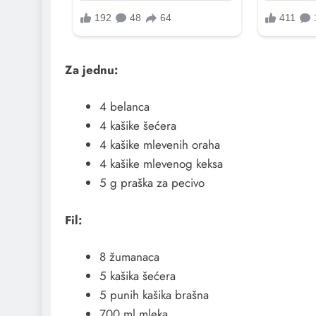
Za jednu:
4 belanca
4 kašike šećera
4 kašike mlevenih oraha
4 kašike mlevenog keksa
5 g praška za pecivo
Fil:
8 žumanaca
5 kašika šećera
5 punih kašika brašna
700 ml mleka