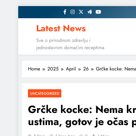
Skip
to
content
Latest News
Sve o prirodnom zdravlju i
jednostavnim domaćim receptima
Home
2025
April
26
Grčke kocke: Nema k
UNCATEGORIZED
Grčke kocke: Nema kre
ustima, gotov je očas 