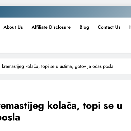
About Us
Affiliate Disclosure
Blog
Contact Us
remastijeg kolača, topi se u ustima, gotov je očas posla
mastijeg kolača, topi se u
posla