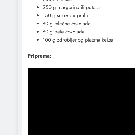
250 g margarina ili putera
150 g šećera u prahu
80 g mlečne čokolade
80 g bele čokolade
100 g zdrobljenog plazma keksa
Priprema: