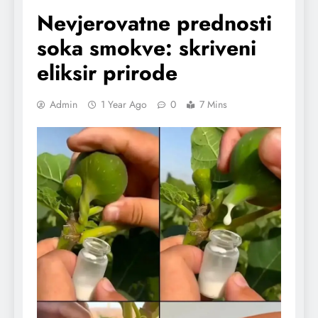
Nevjerovatne prednosti
soka smokve: skriveni
eliksir prirode
Admin
1 Year Ago
0
7 Mins