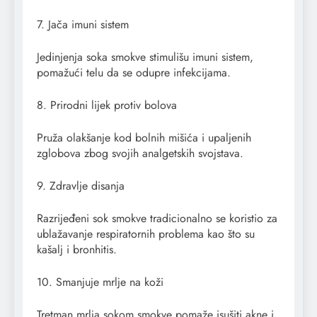
7. Jača imuni sistem
Jedinjenja soka smokve stimulišu imuni sistem,
pomažući telu da se odupre infekcijama.
8. Prirodni lijek protiv bolova
Pruža olakšanje kod bolnih mišića i upaljenih
zglobova zbog svojih analgetskih svojstava.
9. Zdravlje disanja
Razrijeđeni sok smokve tradicionalno se koristio za
ublažavanje respiratornih problema kao što su
kašalj i bronhitis.
10. Smanjuje mrlje na koži
Tretman mrlja sokom smokve pomaže isušiti akne i