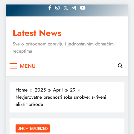
Skip
to
content
Latest News
Sve o prirodnom zdravlju i jednostavnim domaćim
receptima
MENU
Home
2025
April
29
Nevjerovatne prednosti soka smokve: skriveni
eliksir prirode
UNCATEGORIZED