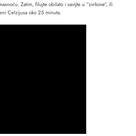
noću. Zatim, filujte obilato i savijte u “zvrkove”, ili
eni Celzijusa oko 25 minuta.