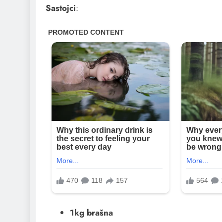
Sastojci
:
1kg brašna