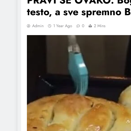
PRAVI SE OVAKO: Boga
testo, a sve spremno
Admin
1 Year Ago
0
2 Mins