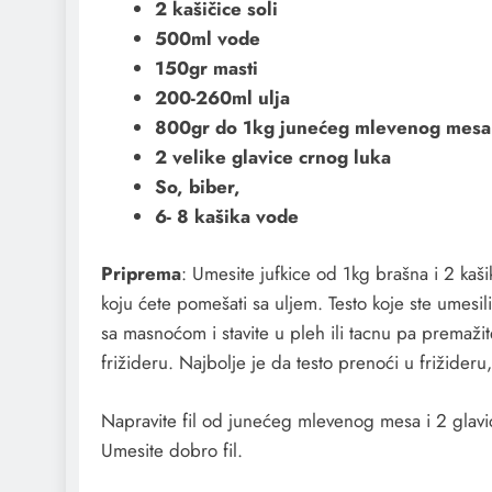
2 kašičice soli
500ml vode
150gr masti
200-260ml ulja
800gr do 1kg junećeg mlevenog mesa
2 velike glavice crnog luka
So, biber,
6- 8 kašika vode
Priprema
: Umesite jufkice od 1kg brašna i 2 kaš
koju ćete pomešati sa uljem. Testo koje ste umesil
sa masnoćom i stavite u pleh ili tacnu pa premažit
frižideru. Najbolje je da testo prenoći u frižideru,
Napravite fil od junećeg mlevenog mesa i 2 glavic
Umesite dobro fil.