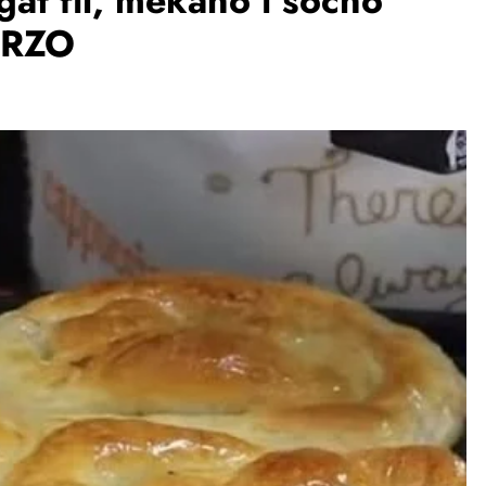
t fil, mekano i sočno
 BRZO