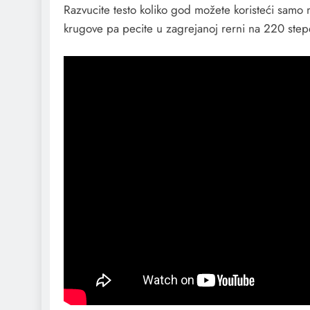
Razvucite testo koliko god možete koristeći samo mas
krugove pa pecite u zagrejanoj rerni na 220 step