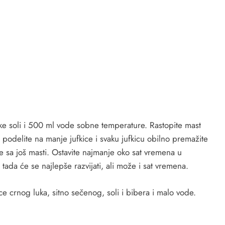
ike soli i 500 ml vode sobne temperature. Rastopite mast
i podelite na manje jufkice i svaku jufkicu obilno premažite
e sa još masti. Ostavite najmanje oko sat vremena u
 tada će se najlepše razvijati, ali može i sat vremena.
e crnog luka, sitno sečenog, soli i bibera i malo vode.