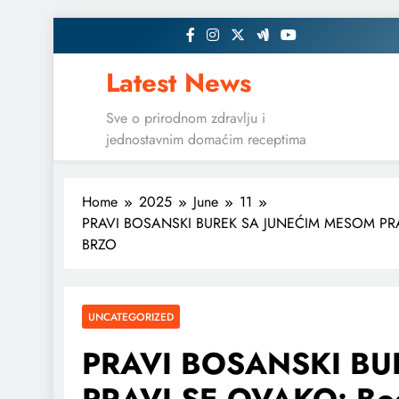
Skip
to
content
Latest News
Sve o prirodnom zdravlju i
jednostavnim domaćim receptima
Home
2025
June
11
PRAVI BOSANSKI BUREK SA JUNEĆIM MESOM PRAVI S
BRZO
UNCATEGORIZED
PRAVI BOSANSKI BU