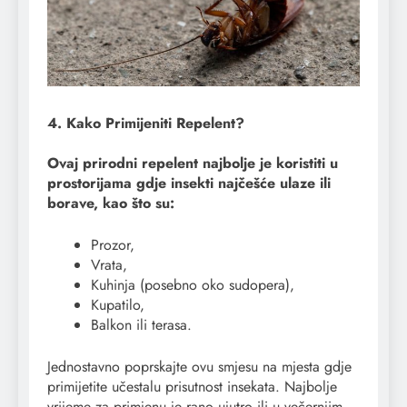
4. Kako Primijeniti Repelent?
Ovaj prirodni repelent najbolje je koristiti u
prostorijama gdje insekti najčešće ulaze ili
borave, kao što su:
Prozor,
Vrata,
Kuhinja (posebno oko sudopera),
Kupatilo,
Balkon ili terasa.
Jednostavno poprskajte ovu smjesu na mjesta gdje
primijetite učestalu prisutnost insekata. Najbolje
vrijeme za primjenu je rano ujutro ili u večernjim