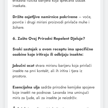
efikasna fizička barijera koja sprečava ulazak
insekata.
Držite osjetljive namirnice pokrivene
– voće,
povrće i drugi mirisni proizvodi privlače muhe i
žohare.
6. Zašto Ovaj Prirodni Repelent Djeluje?
Svaki sastojak u ovom receptu ima specifične
osobine koje iritiraju ili odbijaju insekte:
Jabučni ocat
stvara mirisnu barijeru koja privlači
insekte na prvi kontakt, ali ih iritira i tjera iz
prostora.
Esencijalna ulja
sadrže prirodne kemijske spojeve
koje insekti ne podnose. Lavanda ima umirujući
miris za ljude, ali za insekte je neizdrživ.