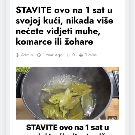
STAVITE ovo na 1 sat u
svojoj kući, nikada više
nećete vidjeti muhe,
komarce ili žohare
Admin
1 Year Ago
0
9 Mins