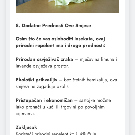
8. Dodatne Prednosti Ove Smjese
Osim što će vas osloboditi insekata, ovaj
prirodni repelent ima i druge prednosti:
Prirodan osvježivač zraka
– mješavina limuna i
lavande osvježava prostor.
Ekološki prihvatljiv
– bez štetnih hemikalija, ova
smjesa ne zagađuje okoliš.
Pristupačan i ekonomičan
– sastojke možete
lako pronaći u kući ili trgovini po povoljnim
cijenama.
Zaključak
Koristeći prirodni repelent koji uključuje