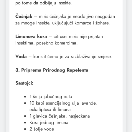
po tome da odbijaju insekte.
Češnjak
– miris češnjaka je neodoljivo neugodan
za mnoge insekte, uključujući komarce i žohare.
Limunova kora
– citrusni miris nije prijatan
insektima, posebno komarcima.
Voda
– koristit ćemo je za razblaživanje smjese.
3. Priprema Prirodnog Repelenta
Sastojci:
1 šolja jabučnog octa
10 kapi esencijalnog ulja lavande,
eukaliptusa ili limuna
1 glavica češnjaka, nasjeckana
Kora jednog limuna
2 šolje vode