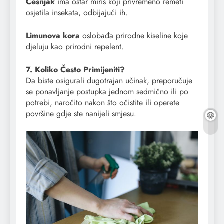
Češnjak
ima oštar miris koji privremeno remeti
osjetila insekata, odbijajući ih.
Limunova kora
oslobađa prirodne kiseline koje
djeluju kao prirodni repelent.
7. Koliko Često Primijeniti?
Da biste osigurali dugotrajan učinak, preporučuje
se ponavljanje postupka jednom sedmično ili po
potrebi, naročito nakon što očistite ili operete
površine gdje ste nanijeli smjesu.