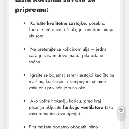
pripremu:
Koristite
kvalitetne sastojke
, posebno
kada je reč o siru i šunki, jer oni dominiraju
ukusom.
Ne preterujte sa količinom ulja – jedna
čaša je sasvim dovoljna da pita ostane
sočna.
Igrajte se bojama: šareni sastojci kao što su
masline, krastavčići i šampinjoni učiniće
vašu pitu privlačnijom na oko.
Ako volite hrskaviju koricu, pred kraj
pečenja uključite
funkciju ventilatora
(ako
vaša rerna ima ovu opciju).
Pitu možete dodatno obogatiti sitno