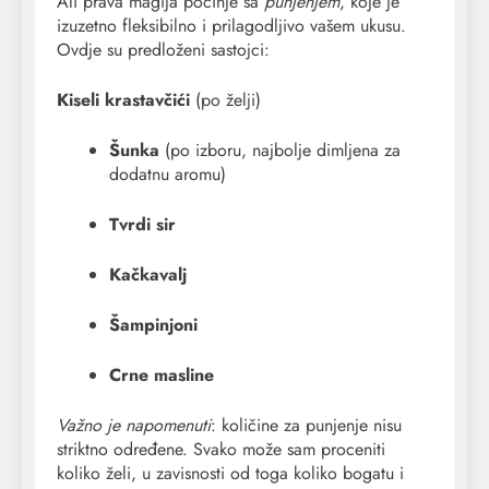
Ali prava magija počinje sa
punjenjem
, koje je
izuzetno fleksibilno i prilagodljivo vašem ukusu.
Ovdje su predloženi sastojci:
Kiseli krastavčići
(po želji)
Šunka
(po izboru, najbolje dimljena za
dodatnu aromu)
Tvrdi sir
Kačkavalj
Šampinjoni
Crne masline
Važno je napomenuti
: količine za punjenje nisu
striktno određene. Svako može sam proceniti
koliko želi, u zavisnosti od toga koliko bogatu i