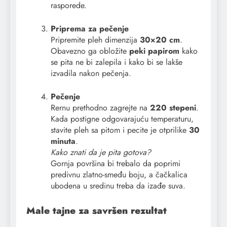
rasporede.
Priprema za pečenje
Pripremite pleh dimenzija
30×20 cm
.
Obavezno ga obložite
peki papirom
kako
se pita ne bi zalepila i kako bi se lakše
izvadila nakon pečenja.
Pečenje
Rernu prethodno zagrejte na
220 stepeni
.
Kada postigne odgovarajuću temperaturu,
stavite pleh sa pitom i pecite je otprilike
30
minuta
.
Kako znati da je pita gotova?
Gornja površina bi trebalo da poprimi
predivnu zlatno-smeđu boju, a čačkalica
ubodena u sredinu treba da izađe suva.
Male tajne za savršen rezultat