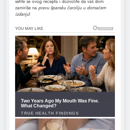
setite se ovog recepta i dozvolite da vaš dom
zamiriše na
pravu špansku čaroliju u domaćem
izdanju
!