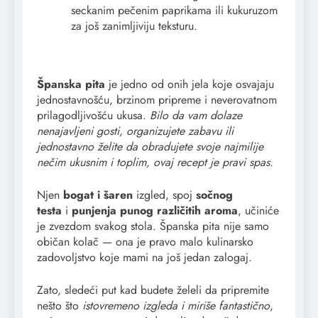
seckanim pečenim paprikama ili kukuruzom
za još zanimljiviju teksturu.
Španska pita
je jedno od onih jela koje osvajaju
jednostavnošću, brzinom pripreme i neverovatnom
prilagodljivošću ukusa.
Bilo da vam dolaze
nenajavljeni gosti, organizujete zabavu ili
jednostavno želite da obradujete svoje najmilije
nečim ukusnim i toplim, ovaj recept je pravi spas.
Njen
bogat i šaren
izgled, spoj
sočnog
testa
i
punjenja punog različitih aroma
, učiniće
je zvezdom svakog stola. Španska pita nije samo
običan kolač — ona je pravo malo kulinarsko
zadovoljstvo koje mami na još jedan zalogaj.
Zato, sledeći put kad budete želeli da pripremite
nešto što
istovremeno izgleda i miriše fantastično
,