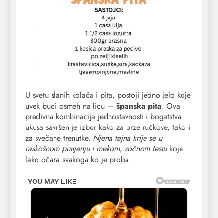
U svetu slanih kolača i pita, postoji jedno jelo koje
uvek budi osmeh na licu —
španska pita
. Ova
predivna kombinacija jednostavnosti i bogatstva
ukusa savršen je izbor kako za brze ručkove, tako i
za svečane trenutke.
Njena tajna krije se u
raskošnom punjenju i mekom, sočnom testu
koje
lako očara svakoga ko je proba.