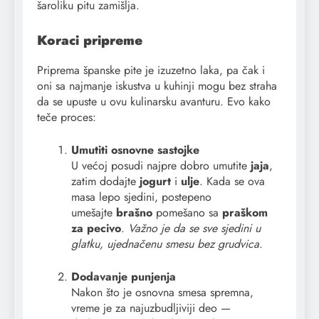
šaroliku pitu zamišlja.
Koraci pripreme
Priprema španske pite je izuzetno laka, pa čak i
oni sa najmanje iskustva u kuhinji mogu bez straha
da se upuste u ovu kulinarsku avanturu. Evo kako
teče proces:
Umutiti osnovne sastojke
U većoj posudi najpre dobro umutite
jaja
,
zatim dodajte
jogurt
i
ulje
. Kada se ova
masa lepo sjedini, postepeno
umešajte
brašno
pomešano sa
praškom
za pecivo
.
Važno je da se sve sjedini u
glatku, ujednačenu smesu bez grudvica
.
Dodavanje punjenja
Nakon što je osnovna smesa spremna,
vreme je za najuzbudljiviji deo —