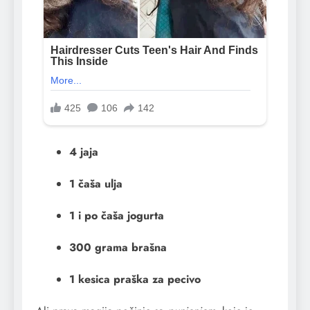
4 jaja
1 čaša ulja
1 i po čaša jogurta
300 grama brašna
1 kesica praška za pecivo