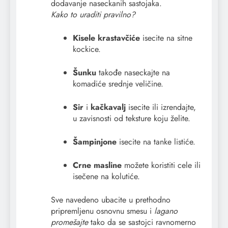
dodavanje naseckanih sastojaka.
Kako to uraditi pravilno?
Kisele krastavčiće
isecite na sitne
kockice.
Šunku
takođe naseckajte na
komadiće srednje veličine.
Sir
i
kačkavalj
isecite ili izrendajte,
u zavisnosti od teksture koju želite.
Šampinjone
isecite na tanke listiće.
Crne masline
možete koristiti cele ili
isečene na kolutiće.
Sve navedeno ubacite u prethodno
pripremljenu osnovnu smesu i
lagano
promešajte
tako da se sastojci ravnomerno