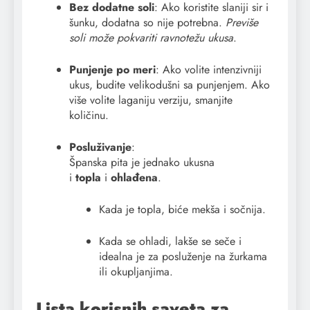
Bez dodatne soli
: Ako koristite slaniji sir i
šunku, dodatna so nije potrebna.
Previše
soli može pokvariti ravnotežu ukusa
.
Punjenje po meri
: Ako volite intenzivniji
ukus, budite velikodušni sa punjenjem. Ako
više volite laganiju verziju, smanjite
količinu.
Posluživanje
:
Španska pita je jednako ukusna
i
topla
i
ohlađena
.
Kada je topla, biće mekša i sočnija.
Kada se ohladi, lakše se seče i
idealna je za posluženje na žurkama
ili okupljanjima.
Lista korisnih saveta za