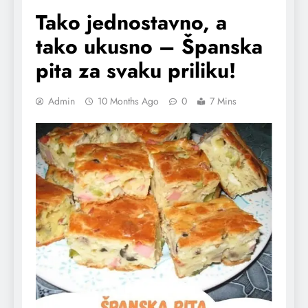
Tako jednostavno, a
tako ukusno – Španska
pita za svaku priliku!
Admin
10 Months Ago
0
7 Mins