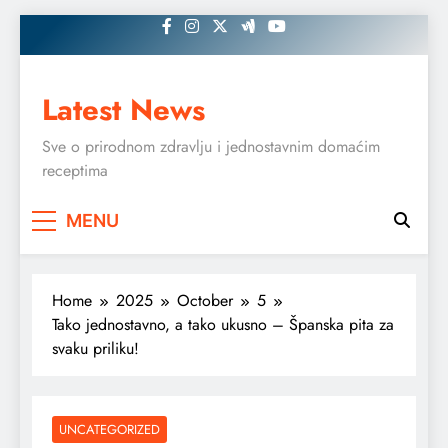
Skip
to
content
Latest News
Sve o prirodnom zdravlju i jednostavnim domaćim
receptima
MENU
Home
2025
October
5
Tako jednostavno, a tako ukusno – Španska pita za
svaku priliku!
UNCATEGORIZED