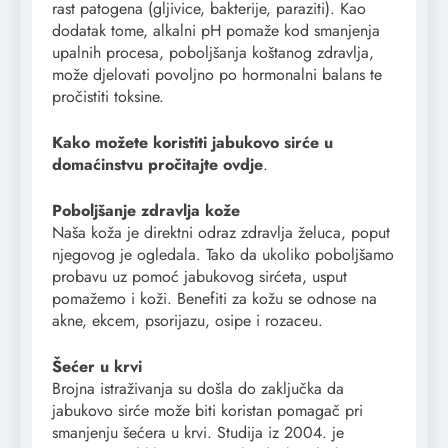
rast patogena (gljivice, bakterije, paraziti). Kao
dodatak tome, alkalni pH pomaže kod smanjenja
upalnih procesa, poboljšanja koštanog zdravlja,
može djelovati povoljno po hormonalni balans te
pročistiti toksine.
Kako možete koristiti jabukovo sirće u
domaćinstvu pročitajte
ovdje
.
Poboljšanje zdravlja kože
Naša koža je direktni odraz zdravlja želuca, poput
njegovog je ogledala. Tako da ukoliko poboljšamo
probavu uz pomoć jabukovog sirćeta, usput
pomažemo i koži. Benefiti za kožu se odnose na
akne, ekcem, psorijazu, osipe i rozaceu.
Šećer u krvi
Brojna istraživanja su došla do zaključka da
jabukovo sirće može biti koristan pomagač pri
smanjenju šećera u krvi. Studija iz 2004. je