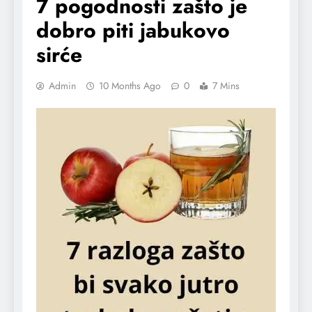
7 pogodnosti zašto je
dobro piti jabukovo
sirće
Admin
10 Months Ago
0
7 Mins