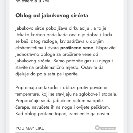
holesterola u krvi.
Oblog od jabukovog sirćeta
Jabukovo sirće poboljšava cirkulaciju , a to je
itekako korisno onda kada ona nije dobra i kada
se baš iz tog razloga, krv zadržava u donjim
ekstremitetima i stvara
proširene vene
. Napravite
jednostavno obloge za proširene vene od
jabukovog sirćeta. Samo potopite gazu u njega i
stavite na problematično mjesto. Ostavite da
djeluje do pola sata pa isperite.
Pripremaju se također i oblozi protiv povišene
temperature, koji se stavljaju na zglobove i stopala.
Preporučuje se da jabučnim octom natopite
čarape, navučete ih na noge i ovijete peškirom.
Kad oblog postane topao, zamijenite ga novim.