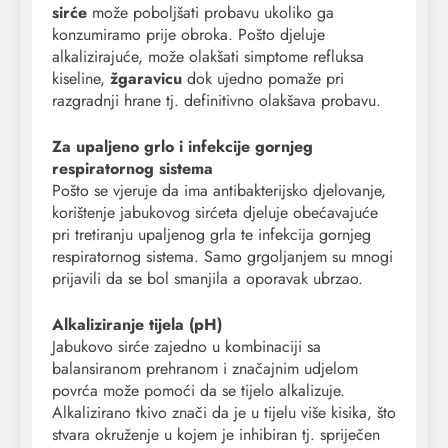
sirće
može poboljšati probavu ukoliko ga
konzumiramo prije obroka. Pošto djeluje
alkalizirajuće, može olakšati simptome refluksa
kiseline,
žgaravicu
dok ujedno pomaže pri
razgradnji hrane tj. definitivno olakšava probavu.
Za upaljeno grlo i infekcije gornjeg
respiratornog sistema
Pošto se vjeruje da ima antibakterijsko djelovanje,
korištenje jabukovog sirćeta djeluje obećavajuće
pri tretiranju upaljenog grla te infekcija gornjeg
respiratornog sistema. Samo grgoljanjem su mnogi
prijavili da se bol smanjila a oporavak ubrzao.
Alkaliziranje tijela (pH)
Jabukovo sirće zajedno u kombinaciji sa
balansiranom prehranom i značajnim udjelom
povrća može pomoći da se tijelo alkalizuje.
Alkalizirano tkivo znači da je u tijelu više kisika, što
stvara okruženje u kojem je inhibiran tj. spriječen