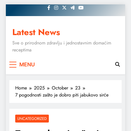
Skip
to
content
Latest News
Sve o prirodnom zdravlju i jednostavnim domaćim
receptima
MENU
Home
2025
October
23
7 pogodnosti zašto je dobro piti jabukovo sirće
UNCATEGORIZED