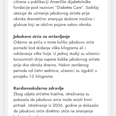
citirana u publikaciji Američke dijabetološke
fondacije pod nazivom “Diabetes Care”. Sadržaj
ukazuje da uzimanje jabukovog sirćeta prije
obroka dramatično smanjuje skokove inzulina i
glukoze koji se obično pojave nakon obroka.
Jabukovo sirće za mršavljenje
Odavno se priča o tome koliko jabukovo sirće
pomaže kod skidanja viška kilograma ali i
održavanja vitke linije. U jednoj studiji su učesnici
konzumirali dvije supene kašike jabukovog sirćeta
prije dva obroka dnevno. Nakon završenog
perioda od četiri sedmice, učesnici su izgubili u
prosjeku 1-2 kilograma.
Kardiovaskularno zdravlje
Zbog udjela sirćetne kiseline, istraživanja su
pokazala da jabukovo sirće može sniziti krvni
pritisak. Istraživanje iz 2006. godine je dokazalo
da jabukovo sirće direktno utiče na smanjenje