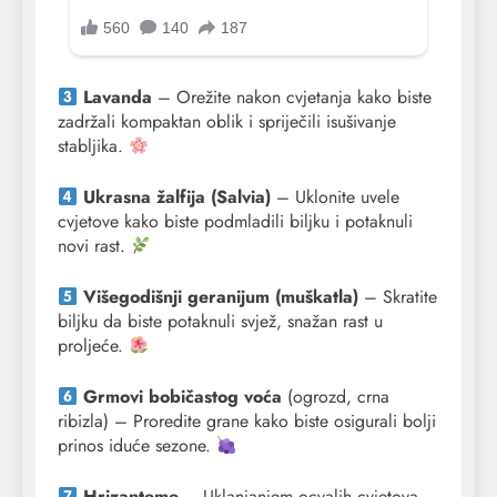
Lavanda
– Orežite nakon cvjetanja kako biste
zadržali kompaktan oblik i spriječili isušivanje
stabljika.
Ukrasna žalfija (Salvia)
– Uklonite uvele
cvjetove kako biste podmladili biljku i potaknuli
novi rast.
Višegodišnji geranijum (muškatla)
– Skratite
biljku da biste potaknuli svjež, snažan rast u
proljeće.
Grmovi bobičastog voća
(ogrozd, crna
ribizla) – Proredite grane kako biste osigurali bolji
prinos iduće sezone.
Hrizanteme
– Uklanjanjem ocvalih cvjetova