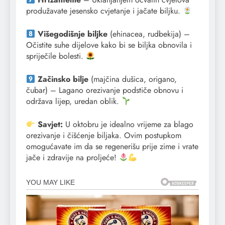
produžavate jesensko cvjetanje i jačate biljku.
Višegodišnje biljke
(ehinacea, rudbekija) –
Očistite suhe dijelove kako bi se biljka obnovila i
spriječile bolesti.
Začinsko bilje
(majčina dušica, origano,
čubar) – Lagano orezivanje podstiče obnovu i
održava lijep, uredan oblik.
Savjet:
U oktobru je idealno vrijeme za blago
orezivanje i čišćenje biljaka. Ovim postupkom
omogućavate im da se regenerišu prije zime i vrate
jače i zdravije na proljeće!