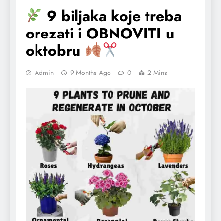
9 biljaka koje treba
orezati i OBNOVITI u
oktobru
Admin
9 Months Ago
0
2 Mins