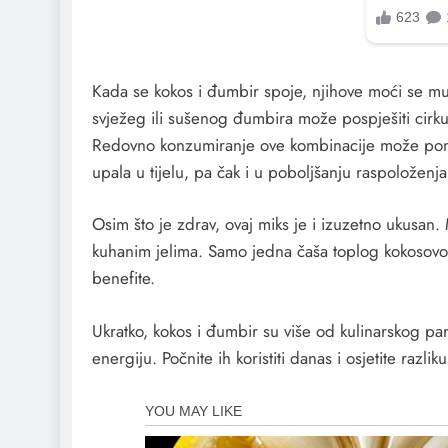
Kada se kokos i đumbir spoje, njihove moći se mu
svježeg ili sušenog đumbira može pospješiti cirkul
Redovno konzumiranje ove kombinacije može pom
upala u tijelu, pa čak i u poboljšanju raspoloženja
Osim što je zdrav, ovaj miks je i izuzetno ukusan. 
kuhanim jelima. Samo jedna čaša toplog kokosov
benefite.
Ukratko, kokos i đumbir su više od kulinarskog para
energiju. Počnite ih koristiti danas i osjetite razlik