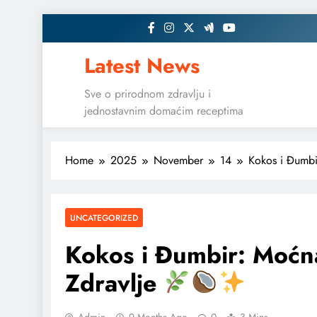
Skip
to
content
Latest News
Sve o prirodnom zdravlju i
jednostavnim domaćim receptima
Home
2025
November
14
Kokos i Đumbi
UNCATEGORIZED
Kokos i Đumbir: Moćna
Zdravlje