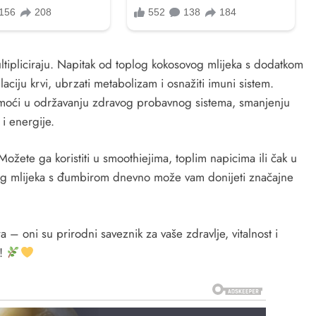
ltipliciraju. Napitak od toplog kokosovog mlijeka s dodatkom
aciju krvi, ubrzati metabolizam i osnažiti imuni sistem.
oći u održavanju zdravog probavnog sistema, smanjenju
 i energije.
Možete ga koristiti u smoothiejima, toplim napicima ili čak u
og mlijeka s đumbirom dnevno može vam donijeti značajne
 – oni su prirodni saveznik za vaše zdravlje, vitalnost i
u!