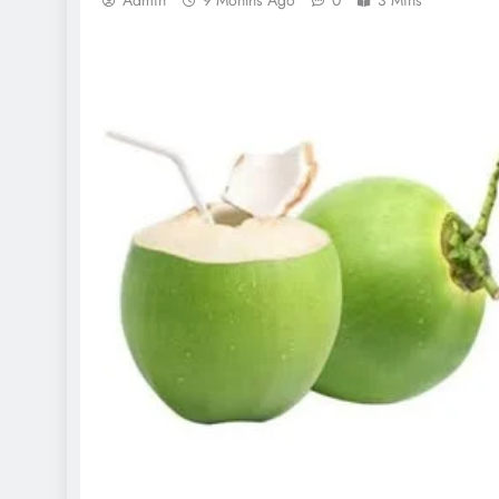
Admin
9 Months Ago
0
3 Mins