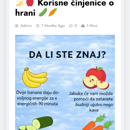
Korisne činjenice o
hrani
Admin
7 Months Ago
0
1 Mins