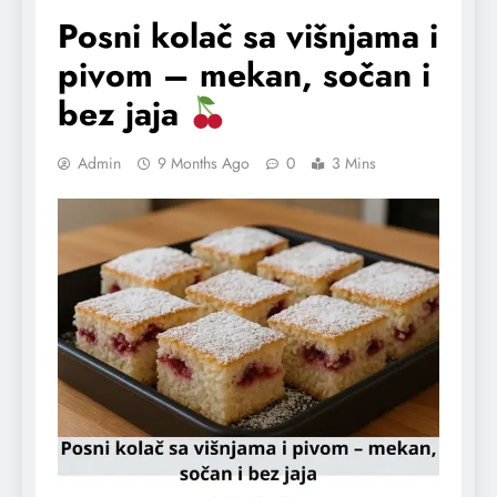
Posni kolač sa višnjama i
pivom – mekan, sočan i
bez jaja
Admin
9 Months Ago
0
3 Mins