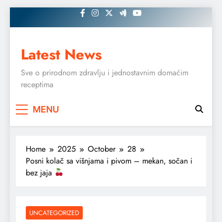
Skip
to
content
Latest News
Sve o prirodnom zdravlju i jednostavnim domaćim
receptima
MENU
Home
2025
October
28
Posni kolač sa višnjama i pivom – mekan, sočan i
bez jaja
UNCATEGORIZED