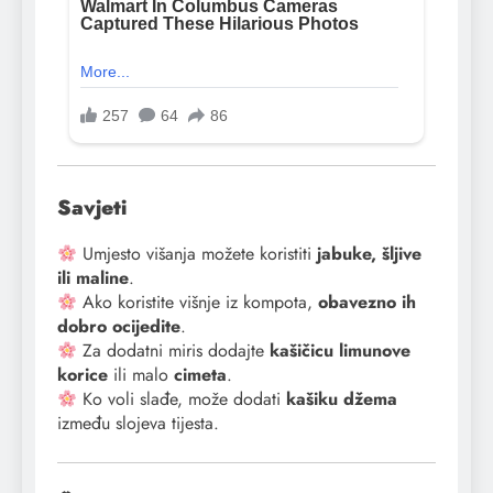
Savjeti
Umjesto višanja možete koristiti
jabuke, šljive
ili maline
.
Ako koristite višnje iz kompota,
obavezno ih
dobro ocijedite
.
Za dodatni miris dodajte
kašičicu limunove
korice
ili malo
cimeta
.
Ko voli slađe, može dodati
kašiku džema
između slojeva tijesta.