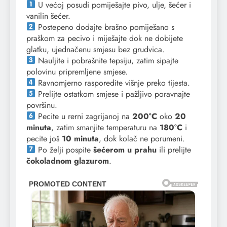
U većoj posudi pomiješajte pivo, ulje, šećer i
vanilin šećer.
Postepeno dodajte brašno pomiješano s
praškom za pecivo i miješajte dok ne dobijete
glatku, ujednačenu smjesu bez grudvica.
Nauljite i pobrašnite tepsiju, zatim sipajte
polovinu pripremljene smjese.
Ravnomjerno rasporedite višnje preko tijesta.
Prelijte ostatkom smjese i pažljivo poravnajte
površinu.
Pecite u rerni zagrijanoj na
200°C
oko
20
minuta
, zatim smanjite temperaturu na
180°C
i
pecite još
10 minuta
, dok kolač ne porumeni.
Po želji pospite
šećerom u prahu
ili prelijte
čokoladnom glazurom
.