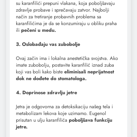
su karanfilići prepuni vlakana, koja poboljšavaju
zdravlje probave i sprečavaju zatvor. Najbolji
način za tretiranje probavnih problema sa
karanfilićima je da se konzumiraju u obliku praha
ili
pečeni u medu.
3. Oslobađaju vas zubobolje
Ovaj začin ima i lokalna anestetička svojstva. Ako
imate zubobolju, postavite karanfilić iznad zuba
koji vas boli kako biste
eliminisali neprijatnost
dok ne dođete do stomatologa.
4. Doprinose zdravlju jetre
Jetra je odgovorna za detoksikaciju našeg tela i
metabolizam lekova koje uzimamo. Eugenol
prisutan u ulju karanfilića
poboljšava funkciju
jetre.