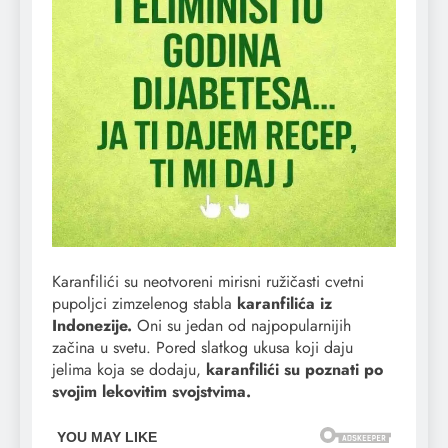
Karanfilići su neotvoreni mirisni ružičasti cvetni
pupoljci zimzelenog stabla
karanfilića iz
Indonezije.
Oni su jedan od najpopularnijih
začina u svetu. Pored slatkog ukusa koji daju
jelima koja se dodaju,
karanfilići su poznati po
svojim lekovitim svojstvima.