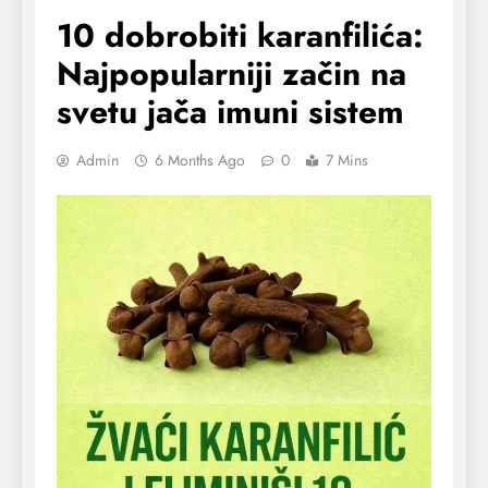
10 dobrobiti karanfilića:
Najpopularniji začin na
svetu jača imuni sistem
Admin
6 Months Ago
0
7 Mins