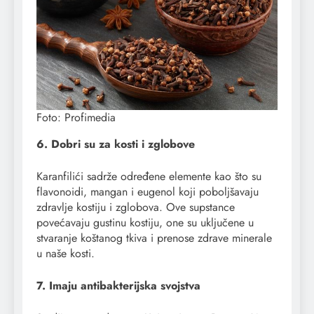
Foto: Profimedia
6. Dobri su za kosti i zglobove
Karanfilići sadrže određene elemente kao što su
flavonoidi, mangan i eugenol koji poboljšavaju
zdravlje kostiju i zglobova. Ove supstance
povećavaju gustinu kostiju, one su uključene u
stvaranje koštanog tkiva i prenose zdrave minerale
u naše kosti.
7. Imaju antibakterijska svojstva