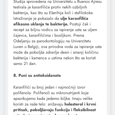
Studija sprovedena na Univerzitetu u Buenos Ajresu
testirala je karanfiliće protiv nekih ozbiljnih
bakterija, kao što su Ešerihija koli i stafilokoke.
Istraživanje je pokazalo da
ulje karanfilića
efikasno uklanja te bakterije.
Postoji čak i
recept za biljnu vodicu za ispiranje usta sa uljem
čajevca, karanfilićima i bosiljkom. Prema
Odeljenju za parodontologiju na Univerzitetu
Luven u Belgiji, ova prirodna voda za ispiranje usta
može da poboljša zdravlje desni i smanji količinu
bakterija i kamenca u ustima nakon što se koristi
samo 21 dan.
8. Puni su antioksidanata
Karanfilići su broj jedan i najmoćniji izvor
polifenola. Polifenoli su mikronutrijenti koje
apsorbujemo kada jedemo biljke. Imaju velike
koristi za naše telo: snižavaju
holesterol i krvni
pritisak, poboljšavaju funkciju i fleksibilnost