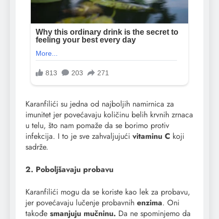
Karanfilići su jedna od najboljih namirnica za
imunitet jer povećavaju količinu belih krvnih zrnaca
u telu, što nam pomaže da se borimo protiv
infekcija. I to je sve zahvaljujući
vitaminu C
koji
sadrže.
2. Poboljšavaju probavu
Karanfilići mogu da se koriste kao lek za probavu,
jer povećavaju lučenje probavnih
enzima
. Oni
takođe
smanjuju mučninu.
Da ne spominjemo da