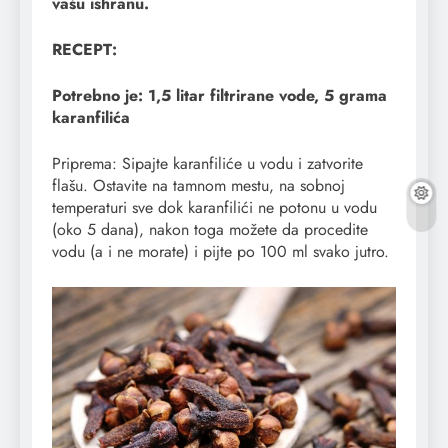
vašu ishranu.
RECEPT:
Potrebno je: 1,5 litar filtrirane vode, 5 grama
karanfilića
Priprema: Sipajte karanfiliće u vodu i zatvorite
flašu. Ostavite na tamnom mestu, na sobnoj
temperaturi sve dok karanfilići ne potonu u vodu
(oko 5 dana), nakon toga možete da procedite
vodu (a i ne morate) i pijte po 100 ml svako jutro.