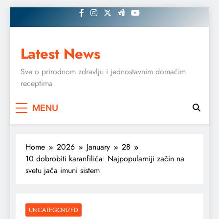
Skip
to
content
Latest News
Sve o prirodnom zdravlju i jednostavnim domaćim
receptima
MENU
Home
2026
January
28
10 dobrobiti karanfilića: Najpopularniji začin na
svetu jača imuni sistem
UNCATEGORIZED