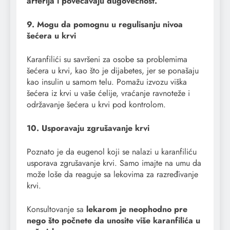
arterija i povećavaju dugovečnost.
9. Mogu da pomognu u regulisanju nivoa
šećera u krvi
Karanfilići su savršeni za osobe sa problemima
šećera u krvi, kao što je dijabetes, jer se ponašaju
kao insulin u samom telu. Pomažu izvozu viška
šećera iz krvi u vaše ćelije, vraćanje ravnoteže i
održavanje šećera u krvi pod kontrolom.
10. Usporavaju zgrušavanje krvi
Poznato je da eugenol koji se nalazi u karanfiliću
usporava zgrušavanje krvi. Samo imajte na umu da
može loše da reaguje sa lekovima za razređivanje
krvi.
Konsultovanje sa
lekarom je neophodno pre
nego što počnete da unosite više karanfilića u