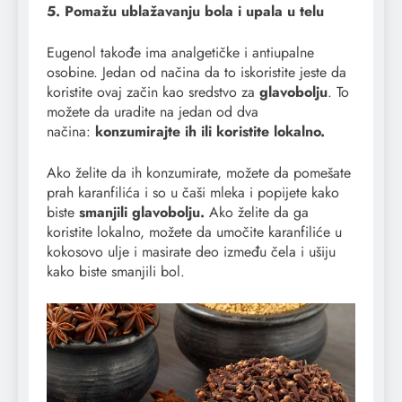
5. Pomažu ublažavanju bola i upala u telu
Eugenol takođe ima analgetičke i antiupalne
osobine. Jedan od načina da to iskoristite jeste da
koristite ovaj začin kao sredstvo za
glavobolju
. To
možete da uradite na jedan od dva
načina:
konzumirajte ih ili koristite lokalno.
Ako želite da ih konzumirate, možete da pomešate
prah karanfilića i so u čaši mleka i popijete kako
biste
smanjili glavobolju.
Ako želite da ga
koristite lokalno, možete da umočite karanfiliće u
kokosovo ulje i masirate deo između čela i ušiju
kako biste smanjili bol.