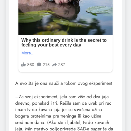
A evo šta je ona naučila tokom ovog eksperiment
–Za svoj eksperiment, jela sam više od dva jaja
dnevno, ponekad i tri. Rešila sam da uvek pri ruci
imam tvrdo kuvana jaja jer su savršena užina
bogata proteinima pre treninga ili kao užina
sredinom dana. (Ako ste i ljubitelj tvrdo kuvanih
jaja, Ministarstvo poljoprivrede SAD-a sugeriše da