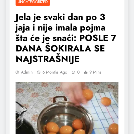
UNCATEGORIZED
Jela je svaki dan po 3
jaja i nije imala pojma
šta će je snaći: POSLE 7
DANA ŠOKIRALA SE
NAJSTRAŠNIJE
Admin
6 Months Ago
0
9 Mins