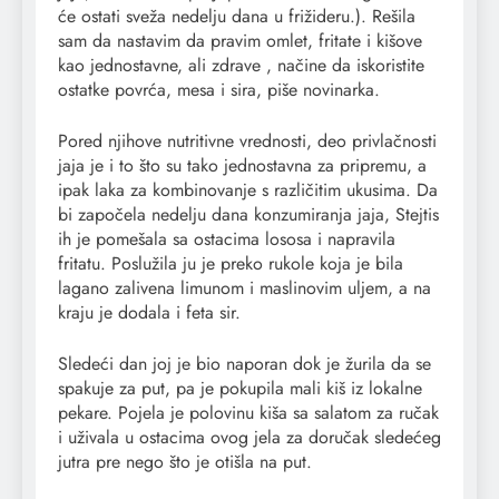
će ostati sveža nedelju dana u frižideru.). Rešila
sam da nastavim da pravim omlet, fritate i kišove
kao jednostavne, ali zdrave , načine da iskoristite
ostatke povrća, mesa i sira, piše novinarka.
Pored njihove nutritivne vrednosti, deo privlačnosti
jaja je i to što su tako jednostavna za pripremu, a
ipak laka za kombinovanje s različitim ukusima. Da
bi započela nedelju dana konzumiranja jaja, Stejtis
ih je pomešala sa ostacima lososa i napravila
fritatu. Poslužila ju je preko rukole koja je bila
lagano zalivena limunom i maslinovim uljem, a na
kraju je dodala i feta sir.
Sledeći dan joj je bio naporan dok je žurila da se
spakuje za put, pa je pokupila mali kiš iz lokalne
pekare. Pojela je polovinu kiša sa salatom za ručak
i uživala u ostacima ovog jela za doručak sledećeg
jutra pre nego što je otišla na put.