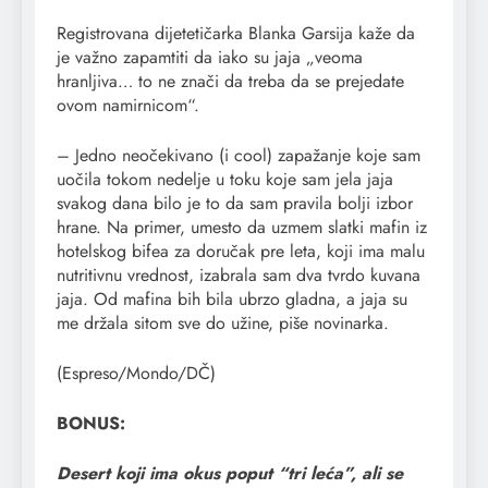
Registrovana dijetetičarka Blanka Garsija kaže da
je važno zapamtiti da iako su jaja „veoma
hranljiva… to ne znači da treba da se prejedate
ovom namirnicom“.
– Jedno neočekivano (i cool) zapažanje koje sam
uočila tokom nedelje u toku koje sam jela jaja
svakog dana bilo je to da sam pravila bolji izbor
hrane. Na primer, umesto da uzmem slatki mafin iz
hotelskog bifea za doručak pre leta, koji ima malu
nutritivnu vrednost, izabrala sam dva tvrdo kuvana
jaja. Od mafina bih bila ubrzo gladna, a jaja su
me držala sitom sve do užine, piše novinarka.
(Espreso/Mondo/DČ)
BONUS:
Desert koji ima okus poput “tri leća”, ali se