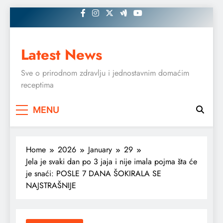
Skip
to
content
Latest News
Sve o prirodnom zdravlju i jednostavnim domaćim
receptima
MENU
Home
2026
January
29
Jela je svaki dan po 3 jaja i nije imala pojma šta će
je snaći: POSLE 7 DANA ŠOKIRALA SE
NAJSTRAŠNIJE