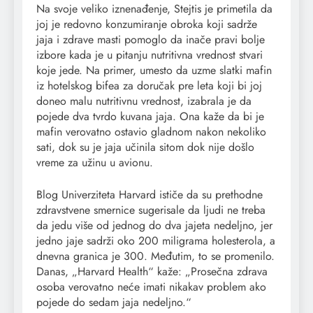
Na svoje veliko iznenađenje, Stejtis je primetila da
joj je redovno konzumiranje obroka koji sadrže
jaja i zdrave masti pomoglo da inače pravi bolje
izbore kada je u pitanju nutritivna vrednost stvari
koje jede. Na primer, umesto da uzme slatki mafin
iz hotelskog bifea za doručak pre leta koji bi joj
doneo malu nutritivnu vrednost, izabrala je da
pojede dva tvrdo kuvana jaja. Ona kaže da bi je
mafin verovatno ostavio gladnom nakon nekoliko
sati, dok su je jaja učinila sitom dok nije došlo
vreme za užinu u avionu.
Blog Univerziteta Harvard ističe da su prethodne
zdravstvene smernice sugerisale da ljudi ne treba
da jedu više od jednog do dva jajeta nedeljno, jer
jedno jaje sadrži oko 200 miligrama holesterola, a
dnevna granica je 300. Međutim, to se promenilo.
Danas, „Harvard Health“ kaže: „Prosečna zdrava
osoba verovatno neće imati nikakav problem ako
pojede do sedam jaja nedeljno.“