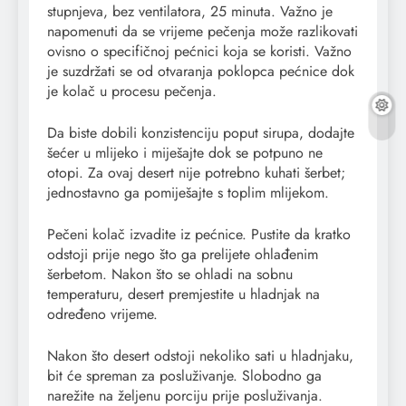
stupnjeva, bez ventilatora, 25 minuta. Važno je
napomenuti da se vrijeme pečenja može razlikovati
ovisno o specifičnoj pećnici koja se koristi. Važno
je suzdržati se od otvaranja poklopca pećnice dok
je kolač u procesu pečenja.
Da biste dobili konzistenciju poput sirupa, dodajte
šećer u mlijeko i miješajte dok se potpuno ne
otopi. Za ovaj desert nije potrebno kuhati šerbet;
jednostavno ga pomiješajte s toplim mlijekom.
Pečeni kolač izvadite iz pećnice. Pustite da kratko
odstoji prije nego što ga prelijete ohlađenim
šerbetom. Nakon što se ohladi na sobnu
temperaturu, desert premjestite u hladnjak na
određeno vrijeme.
Nakon što desert odstoji nekoliko sati u hladnjaku,
bit će spreman za posluživanje. Slobodno ga
narežite na željenu porciju prije posluživanja.