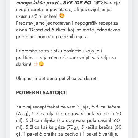
mnogo lakše pravi…SVE IDE PO “5”
Stvaranje
ovog deserta je povjetarac, ali još uvijek bilježi
ukusnu srž trilechea!
Predstavljamo jednostavan i nepogrešiv recept za
divan ‘Desert od 5 žlica’ koji se može jednostavno
pripremiti pomoću preciznih mjera.
Pripremite se za slatku poslasticu koja je i
praktična i zajamčeno će zadovoljiti vaš želju za
slatkim!
Ukupno je potrebno pet žlica za desert.
POTREBNI SASTOJCI:
Za ovaj recept trebat će vam 3 jaja, 5 žlica šećera
(75 g), 5 žlica ulja (što odgovara pola šalice ili 60
ml), 5 žlica mlijeka (što odgovara pola čaše ili 60
ml), 5 žlica kašike griza (70g), 5 kašika brašna (60
g), 1 paketić praška za pecivo i 1 paketić vanilije.