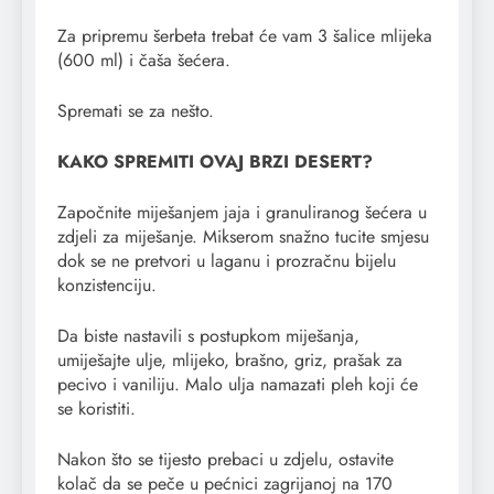
Za pripremu šerbeta trebat će vam 3 šalice mlijeka
(600 ml) i čaša šećera.
Spremati se za nešto.
KAKO SPREMITI OVAJ BRZI DESERT?
Započnite miješanjem jaja i granuliranog šećera u
zdjeli za miješanje. Mikserom snažno tucite smjesu
dok se ne pretvori u laganu i prozračnu bijelu
konzistenciju.
Da biste nastavili s postupkom miješanja,
umiješajte ulje, mlijeko, brašno, griz, prašak za
pecivo i vaniliju. Malo ulja namazati pleh koji će
se koristiti.
Nakon što se tijesto prebaci u zdjelu, ostavite
kolač da se peče u pećnici zagrijanoj na 170