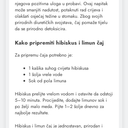
njegova pozitivna uloga u probavi. Ovaj napitak
može smanjiti nadutost, potaknuti rad crijeva i
olakšati osjećaj težine u stomaku. Zbog svojih
prirodnih diuretičkih svojstava, čaj pomaže tijelu
da se prirodno detoksicira.
Kako pripremiti hibiskus i limun čaj
Za pripremu čaja potrebno je:
1 kašika suhog cvijeta hibiskusa
1 šolja vrele vode
Sok od pola limuna
Hibiskus prelijte vrelom vodom i ostavite da odstoji
5–10 minuta. Procijedite, dodajte limunov sok i
po želji malo meda. Pijte 1–2 šolje dnevno za
najbolje rezultate.
Hibiskus i limun čaj je jednostavan, prirodan i