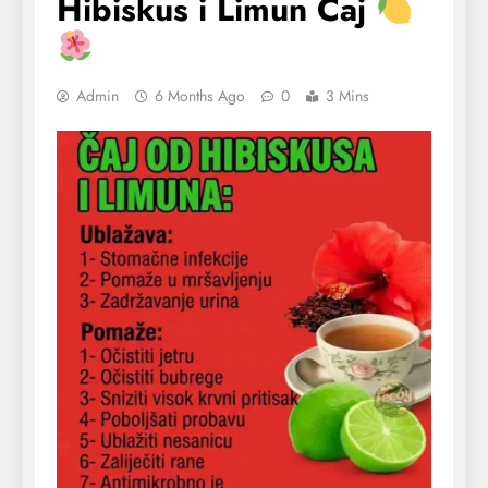
Hibiskus i Limun Čaj
Admin
6 Months Ago
0
3 Mins