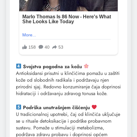
Svojstva pogodna za kožu
Antioksidansi prisutni u klinčićima pomažu u zaštiti
kože od slobodnih radikala i podržavaju njen
prirodni sjaj. Redovno konzumiranje čaja doprinosi
hidrataciji i održavanju zdravog tonusa kože.
Podrška unutrašnjem čišćenju
U tradicionalnoj upotrebi, čaj od klinčića uključuje
se u rituale detoksikacije i podrške probavnom
sustavu. Pomaže u stimulaciji metabolizma,
podržava zdravu probavu i doprinosi općem