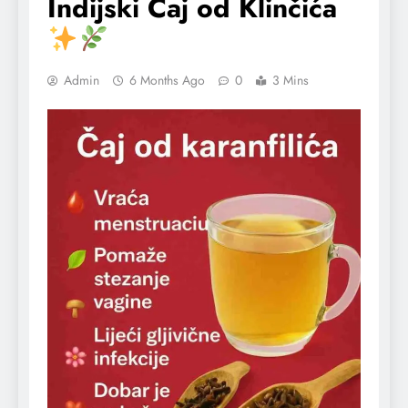
Indijski Čaj od Klinčića
Admin
6 Months Ago
0
3 Mins