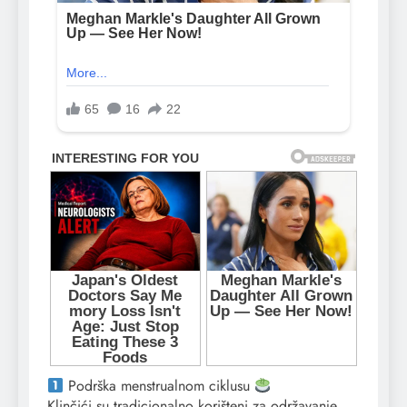
Podrška menstrualnom ciklusu
Klinčići su tradicionalno korišteni za održavanje