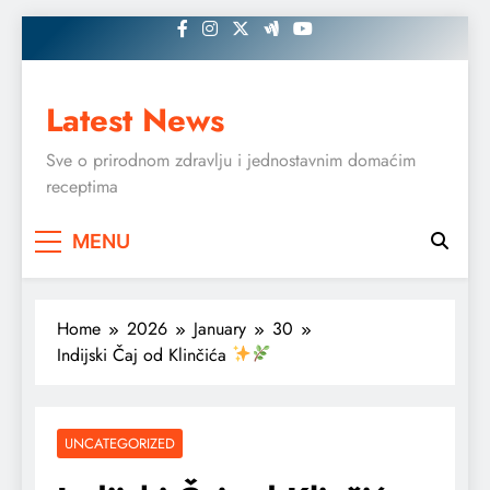
Skip
to
content
Latest News
Sve o prirodnom zdravlju i jednostavnim domaćim
receptima
MENU
Home
2026
January
30
Indijski Čaj od Klinčića
UNCATEGORIZED