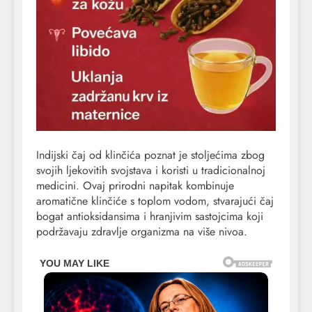
Indijski čaj od klinčića poznat je stoljećima zbog
svojih ljekovitih svojstava i koristi u tradicionalnoj
medicini. Ovaj prirodni napitak kombinuje
aromatične klinčiće s toplom vodom, stvarajući čaj
bogat antioksidansima i hranjivim sastojcima koji
podržavaju zdravlje organizma na više nivoa.