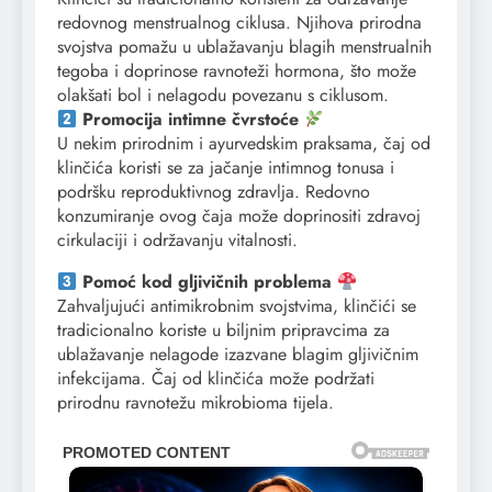
redovnog menstrualnog ciklusa. Njihova prirodna
svojstva pomažu u ublažavanju blagih menstrualnih
tegoba i doprinose ravnoteži hormona, što može
olakšati bol i nelagodu povezanu s ciklusom.
Promocija intimne čvrstoće
U nekim prirodnim i ayurvedskim praksama, čaj od
klinčića koristi se za jačanje intimnog tonusa i
podršku reproduktivnog zdravlja. Redovno
konzumiranje ovog čaja može doprinositi zdravoj
cirkulaciji i održavanju vitalnosti.
Pomoć kod gljivičnih problema
Zahvaljujući antimikrobnim svojstvima, klinčići se
tradicionalno koriste u biljnim pripravcima za
ublažavanje nelagode izazvane blagim gljivičnim
infekcijama. Čaj od klinčića može podržati
prirodnu ravnotežu mikrobioma tijela.