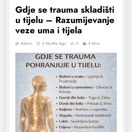
Gdje se trauma skladišti
u tijelu – Razumijevanje
veze uma i tijela
Admin
6 Months Ago
0
4 Mins