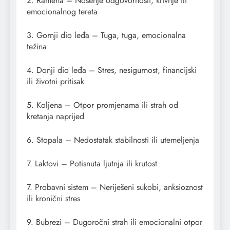
2. Ramena – Nošenje odgovornosti, krivnje ili
emocionalnog tereta
3. Gornji dio leđa – Tuga, tuga, emocionalna
težina
4. Donji dio leđa – Stres, nesigurnost, financijski
ili životni pritisak
5. Koljena – Otpor promjenama ili strah od
kretanja naprijed
6. Stopala – Nedostatak stabilnosti ili utemeljenja
7. Laktovi – Potisnuta ljutnja ili krutost
7. Probavni sistem – Neriješeni sukobi, anksioznost
ili kronični stres
9. Bubrezi – Dugoročni strah ili emocionalni otpor