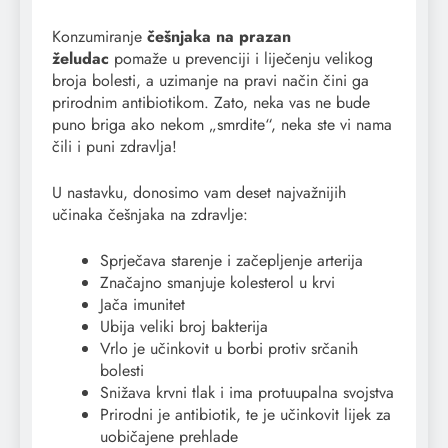
Konzumiranje
češnjaka na prazan
želudac
pomaže u prevenciji i liječenju velikog
broja bolesti, a uzimanje na pravi način čini ga
prirodnim antibiotikom. Zato, neka vas ne bude
puno briga ako nekom „smrdite“, neka ste vi nama
čili i puni zdravlja!
U nastavku, donosimo vam deset najvažnijih
učinaka češnjaka na zdravlje:
Sprječava starenje i začepljenje arterija
Značajno smanjuje kolesterol u krvi
Jača imunitet
Ubija veliki broj bakterija
Vrlo je učinkovit u borbi protiv srčanih
bolesti
Snižava krvni tlak i ima protuupalna svojstva
Prirodni je antibiotik, te je učinkovit lijek za
uobičajene prehlade