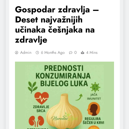
Gospodar zdravlja –
Deset najvažnijih
učinaka češnjaka na
zdravlje
Admin
6 Months Ago
0
4 Mins