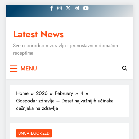
Skip
to
content
Latest News
Sve o prirodnom zdravlju i jednostavnim domaćim
receptima
MENU
Home
2026
February
4
Gospodar zdravlja – Deset najvažnijih učinaka
češnjaka na zdravlje
UNCATEGORIZED