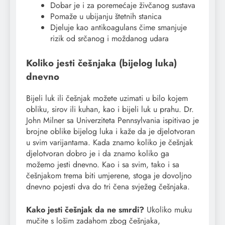
Dobar je i za poremećaje živčanog sustava
Pomaže u ubijanju štetnih stanica
Djeluje kao antikoagulans čime smanjuje
rizik od srčanog i moždanog udara
Koliko jesti češnjaka (bijelog luka)
dnevno
Bijeli luk ili češnjak možete uzimati u bilo kojem
obliku, sirov ili kuhan, kao i bijeli luk u prahu. Dr.
John Milner sa Univerziteta Pennsylvania ispitivao je
brojne oblike bijelog luka i kaže da je djelotvoran
u svim varijantama. Kada znamo koliko je češnjak
djelotvoran dobro je i da znamo koliko ga
možemo jesti dnevno. Kao i sa svim, tako i sa
češnjakom trema biti umjerene, stoga je dovoljno
dnevno pojesti dva do tri čena svježeg češnjaka.
Kako jesti češnjak da ne smrdi?
Ukoliko muku
mučite s lošim zadahom zbog češnjaka,