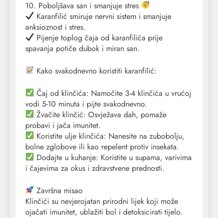
10. Poboljšava san i smanjuje stres
Karanfilić smiruje nervni sistem i smanjuje
anksioznost i stres.
Pijenje toplog čaja od karanfilića prije
spavanja potiče dubok i miran san.
Kako svakodnevno koristiti karanfilić:
Čaj od klinčića: Namočite 3-4 klinčića u vrućoj
vodi 5-10 minuta i pijte svakodnevno.
Žvačite klinčić: Osvježava dah, pomaže
probavi i jača imunitet.
Koristite ulje klinčića: Nanesite na zubobolju,
bolne zglobove ili kao repelent protiv insekata.
Dodajte u kuhanje: Koristite u supama, varivima
i čajevima za okus i zdravstvene prednosti.
Završna misao
Klinčići su nevjerojatan prirodni lijek koji može
ojačati imunitet, ublažiti bol i detoksicirati tijelo.