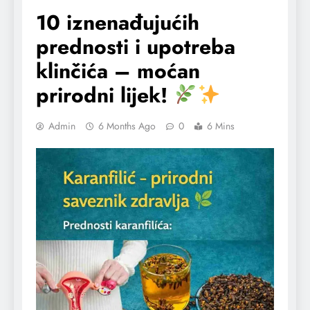
10 iznenađujućih
prednosti i upotreba
klinčića – moćan
prirodni lijek!
Admin
6 Months Ago
0
6 Mins