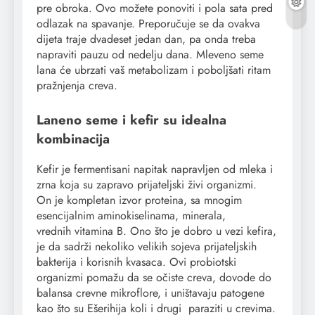
pre obroka. Ovo možete ponoviti i pola sata pred
odlazak na spavanje. Preporučuje se da ovakva
dijeta traje dvadeset jedan dan, pa onda treba
napraviti pauzu od nedelju dana. Mleveno seme
lana će ubrzati vaš metabolizam i poboljšati ritam
pražnjenja creva.
Laneno seme i kefir su idealna
kombinacija
Kefir je fermentisani napitak napravljen od mleka i
zrna koja su zapravo prijateljski živi organizmi.
On je kompletan izvor proteina, sa mnogim
esencijalnim aminokiselinama, minerala,
vrednih vitamina B. Ono što je dobro u vezi kefira,
je da sadrži nekoliko velikih sojeva prijateljskih
bakterija i korisnih kvasaca. Ovi probiotski
organizmi pomažu da se očiste creva, dovode do
balansa crevne mikroflore, i uništavaju patogene
kao što su Ešerihija koli i drugi paraziti u crevima.