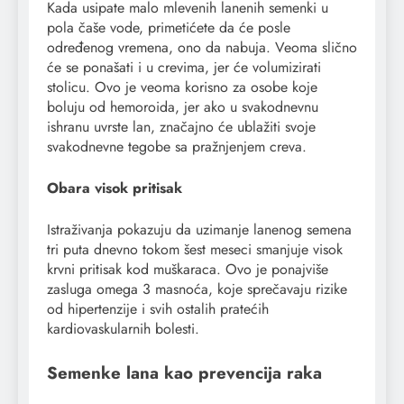
Kada usipate malo mlevenih lanenih semenki u
pola čaše vode, primetićete da će posle
određenog vremena, ono da nabuja. Veoma slično
će se ponašati i u crevima, jer će volumizirati
stolicu. Ovo je veoma korisno za osobe koje
boluju od hemoroida, jer ako u svakodnevnu
ishranu uvrste lan, značajno će ublažiti svoje
svakodnevne tegobe sa pražnjenjem creva.
Obara visok pritisak
Istraživanja pokazuju da uzimanje lanenog semena
tri puta dnevno tokom šest meseci smanjuje visok
krvni pritisak kod muškaraca. Ovo je ponajviše
zasluga omega 3 masnoća, koje sprečavaju rizike
od hipertenzije i svih ostalih pratećih
kardiovaskularnih bolesti.
Semenke lana kao prevencija raka