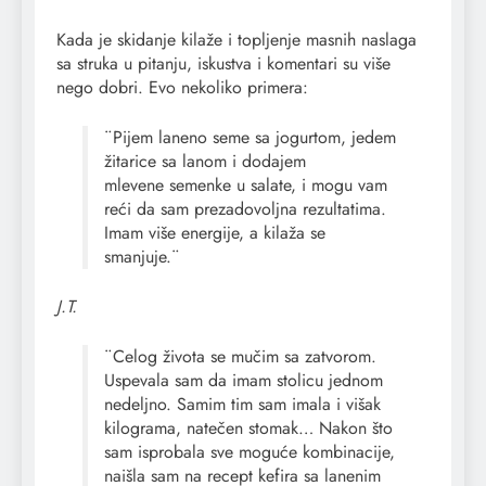
Kada je skidanje kilaže i topljenje masnih naslaga
sa struka u pitanju, iskustva i komentari su više
nego dobri. Evo nekoliko primera:
¨Pijem laneno seme sa jogurtom, jedem
žitarice sa lanom i dodajem
mlevene semenke u salate, i mogu vam
reći da sam prezadovoljna rezultatima.
Imam više energije, a kilaža se
smanjuje.¨
J.T.
¨Celog života se mučim sa zatvorom.
Uspevala sam da imam stolicu jednom
nedeljno. Samim tim sam imala i višak
kilograma, natečen stomak… Nakon što
sam isprobala sve moguće kombinacije,
naišla sam na recept kefira sa lanenim