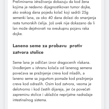
Preliminarna istraživanja dokazuju da kod žena
kojima je nedavno dijagnostikovan tumor dojke,
ako svakog dana pojedu kolač koji sadrži 25g
semenki lana, za oko 40 dana dolazi do smanjenja
rasta tumorskih ćelija. Još uvek nije dokazano da li
lan može dejstvovati na sveukupnu pojavu raka
dojke.
Laneno seme za probavu protiv
zatvora stolice
Seme lana je odličan izvor dragocenih vlakana.
Uvođenjem u ishranu kolača od lanenog semena
povećava se pražnjenje creva kod mladih, a
laneno seme sa jogurtom pomaže kod pražnjenja
creva kod odraslih. Osim kod zatvora, veoma je
delotvorno i kod čestih dijareja, jer će povećati
zapreminu stolice i ublažiće neprijatne nadražaje
intestinalnog sistema.