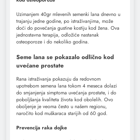
Uzimanjem 40gr mlevenih semenki lana dnevno u
trajanju jedne godine, po istraživanjima, može
doći do povećanja gustine kostiju kod žena. Ova
jednostavna terapija, odložiće nastanak
osteoporoze i do nekoliko godina.
Seme lana se pokazalo odlično kod
uvećane prostate
Rana istraživanja pokazuju da redovnom
upotrebom semena lana tokom 4 meseca dolazi
do smjanjenja simptoma uvećanja prostate, i do
poboljšanja kvaliteta života kod obolelih. Ovo
oboljenje je veoma često u našem regionu,
naročito kod muškaraca starijih od 60 god.
Prevencija raka dojke