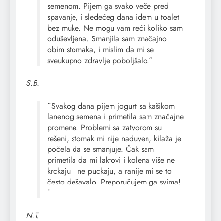
semenom. Pijem ga svako veče pred
spavanje, i sledećeg dana idem u toalet
bez muke. Ne mogu vam reći koliko sam
oduševljena. Smanjila sam značajno
obim stomaka, i mislim da mi se
sveukupno zdravlje poboljšalo.˝
S.B.
¨Svakog dana pijem jogurt sa kašikom
lanenog semena i primetila sam značajne
promene. Problemi sa zatvorom su
rešeni, stomak mi nije naduven, kilaža je
počela da se smanjuje. Čak sam
primetila da mi laktovi i kolena više ne
krckaju i ne puckaju, a ranije mi se to
često dešavalo. Preporučujem ga svima!
¨
N.T.