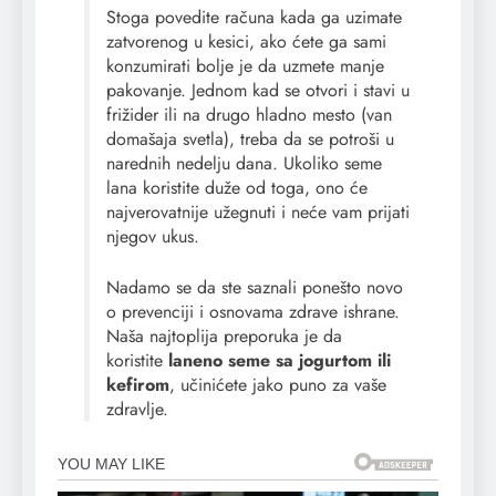
Stoga povedite računa kada ga uzimate
zatvorenog u kesici, ako ćete ga sami
konzumirati bolje je da uzmete manje
pakovanje. Jednom kad se otvori i stavi u
frižider ili na drugo hladno mesto (van
domašaja svetla), treba da se potroši u
narednih nedelju dana. Ukoliko seme
lana koristite duže od toga, ono će
najverovatnije užegnuti i neće vam prijati
njegov ukus.
Nadamo se da ste saznali ponešto novo
o prevenciji i osnovama zdrave ishrane.
Naša najtoplija preporuka je da
koristite
laneno seme sa jogurtom ili
kefirom
, učinićete jako puno za vaše
zdravlje.