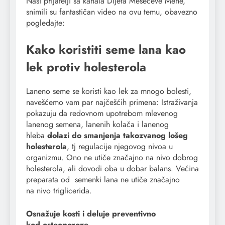
Naši prijatelji sa kanala Dijeta Mesečeve Mene,
snimili su fantastičan video na ovu temu, obavezno
pogledajte:
Kako koristiti seme lana kao
lek protiv holesterola
Laneno seme se koristi kao lek za mnogo bolesti,
navešćemo vam par najčešćih primena: Istraživanja
pokazuju da redovnom upotrebom mlevenog
lanenog semena, lanenih kolača i lanenog
hleba
dolazi do smanjenja takozvanog lošeg
holesterola
, tj regulacije njegovog nivoa u
organizmu. Ono ne utiče značajno na nivo dobrog
holesterola, ali dovodi oba u dobar balans. Većina
preparata od semenki lana ne utiče značajno
na nivo triglicerida.
Osnažuje kosti i deluje preventivno
kod osteoporoze