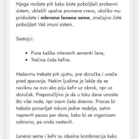
Njega možete piti kako biste poboljšali probavni
sistem, ublažili upalne promene creva, ukoliko mu
pridodate i
mleveno laneno seme
, značajno čete
poboljšati Vaš imuni sistem.
Sastojci:
Puna kašika mlevenih semenki lana,
Trećina čaše kefira.
Mešavinu trebate piti ujutru, pre doručka i uveče
pred spavanje. Nekim ljudima je lakše da se
naviknu na ovo ako piju kefir uz obrok, npr uz
doručak. Preporučljivo je da u toku dana unosite
što više vode, npr osam čaša dnevno. Proces bi
trebalo ponavljati tokom jedne nedelje, zatim
napraviti pauzu par dana, kako bi se organizam
odmorio, pa onda nastaviti.
Laneno seme i kefir su idealna kombinacija kako