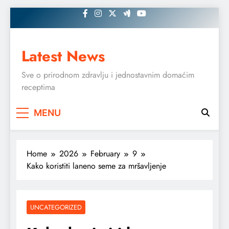
Skip
to
content
Latest News
Sve o prirodnom zdravlju i jednostavnim domaćim
receptima
MENU
Home
2026
February
9
Kako koristiti laneno seme za mršavljenje
UNCATEGORIZED