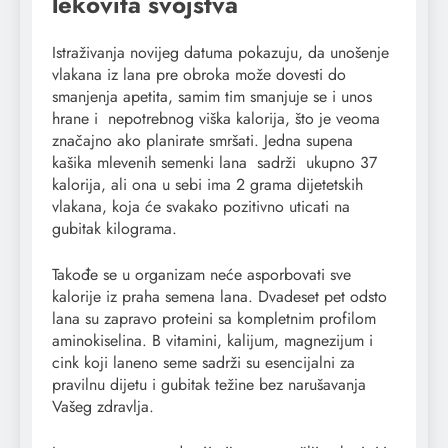
lekovita svojstva
Istraživanja novijeg datuma pokazuju, da unošenje
vlakana iz lana pre obroka može dovesti do
smanjenja apetita, samim tim smanjuje se i unos
hrane i nepotrebnog viška kalorija, što je veoma
značajno ako planirate smršati. Jedna supena
kašika mlevenih semenki lana sadrži ukupno 37
kalorija, ali ona u sebi ima 2 grama dijetetskih
vlakana, koja će svakako pozitivno uticati na
gubitak kilograma.
Takođe se u organizam neće asporbovati sve
kalorije iz praha semena lana. Dvadeset pet odsto
lana su zapravo proteini sa kompletnim profilom
aminokiselina. B vitamini, kalijum, magnezijum i
cink koji laneno seme sadrži su esencijalni za
pravilnu dijetu i gubitak težine bez narušavanja
Vašeg zdravlja.