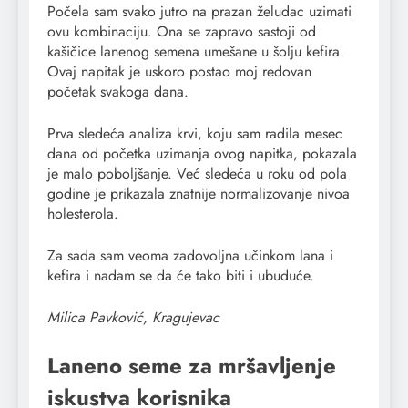
Počela sam svako jutro na prazan želudac uzimati
ovu kombinaciju. Ona se zapravo sastoji od
kašičice lanenog semena umešane u šolju kefira.
Ovaj napitak je uskoro postao moj redovan
početak svakoga dana.
Prva sledeća analiza krvi, koju sam radila mesec
dana od početka uzimanja ovog napitka, pokazala
je malo poboljšanje. Već sledeća u roku od pola
godine je prikazala znatnije normalizovanje nivoa
holesterola.
Za sada sam veoma zadovoljna učinkom lana i
kefira i nadam se da će tako biti i ubuduće.
Milica Pavković, Kragujevac
Laneno seme za mršavljenje
iskustva korisnika