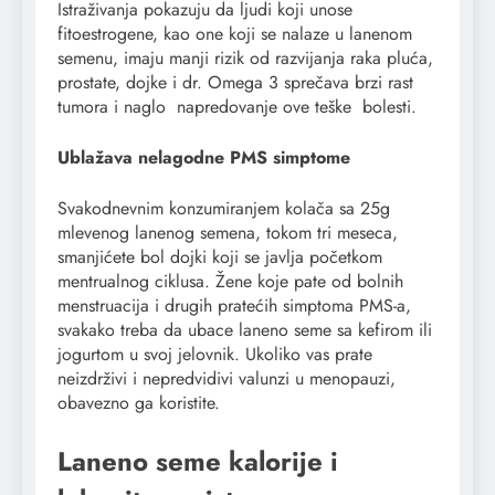
Istraživanja pokazuju da ljudi koji unose
fitoestrogene, kao one koji se nalaze u lanenom
semenu, imaju manji rizik od razvijanja raka pluća,
prostate, dojke i dr. Omega 3 sprečava brzi rast
tumora i naglo napredovanje ove teške bolesti.
Ublažava nelagodne PMS simptome
Svakodnevnim konzumiranjem kolača sa 25g
mlevenog lanenog semena, tokom tri meseca,
smanjićete bol dojki koji se javlja početkom
mentrualnog ciklusa. Žene koje pate od bolnih
menstruacija i drugih pratećih simptoma PMS-a,
svakako treba da ubace laneno seme sa kefirom ili
jogurtom u svoj jelovnik. Ukoliko vas prate
neizdrživi i nepredvidivi valunzi u menopauzi,
obavezno ga koristite.
Laneno seme kalorije i