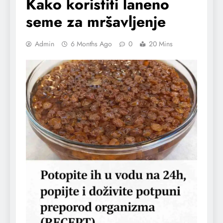
Kako koristiti laneno
seme za mršavljenje
Admin
6 Months Ago
0
20 Mins