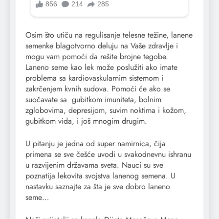
Osim što utiču na regulisanje telesne težine, lanene
semenke blagotvorno deluju na Vaše zdravlje i
mogu vam pomoći da rešite brojne tegobe.
Laneno seme kao lek može poslužiti ako imate
problema sa kardiovaskularnim sistemom i
zakrčenjem kvnih sudova. Pomoći će ako se
suočavate sa gubitkom imuniteta, bolnim
zglobovima, depresijom, suvim noktima i kožom,
gubitkom vida, i još mnogim drugim.
U pitanju je jedna od super namirnica, čija
primena se sve češće uvodi u svakodnevnu ishranu
u razvijenim državama sveta. Nauci su sve
poznatija lekovita svojstva lanenog semena. U
nastavku saznajte za šta je sve dobro laneno
seme…