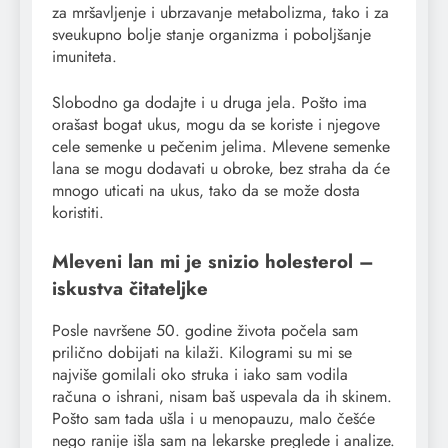
za mršavljenje i ubrzavanje metabolizma, tako i za
sveukupno bolje stanje organizma i poboljšanje
imuniteta.
Slobodno ga dodajte i u druga jela. Pošto ima
orašast bogat ukus, mogu da se koriste i njegove
cele semenke u pečenim jelima. Mlevene semenke
lana se mogu dodavati u obroke, bez straha da će
mnogo uticati na ukus, tako da se može dosta
koristiti.
Mleveni lan mi je snizio holesterol –
iskustva čitateljke
Posle navršene 50. godine života počela sam
prilično dobijati na kilaži. Kilogrami su mi se
najviše gomilali oko struka i iako sam vodila
računa o ishrani, nisam baš uspevala da ih skinem.
Pošto sam tada ušla i u menopauzu, malo češće
nego ranije išla sam na lekarske preglede i analize.