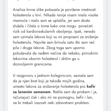
Analiza krvne slike pokazala je povišene vrednosti
holesterola u krvi. Nikada ranije nisam imala visoke
masnoće i malo sam se uplašila, jer sam dosta
slušala i čitala o tome kako one mogu povećati
rizik od kardiovaskularnih oboljenja. Ipak, nerado
sam uzimala lekove koji su mi propisani za sniženje
holesterola. Najviše sam brinula zato što sam već
pila i druge lekove. Zbog toga sam uporno
pokušavala da nađem načina da nekako, prirodnim
lekovima oborim holesterol i držim ga u
dozvoljenim granicama.
U razgovoru s jednom koleginicom, saznala sam
da je njen brat koji je takođe mojih godina,
umesto lekova za snižavanje holesterola pio
kefir
sa lanenim semenom
. Rešila sam da probam i ja,
računajući čak i ako mi ne pomognu, kefir i lan,
ne bi trebali izazvati neki zdravstveni problem.