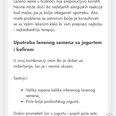
Laneno seme u trudnoći nije preporučljivo koristiti.
Naime može doći do neželjenih alergijskih reakcija
kod majke, pa je bolje izbegavati upotrebu. Ako
imate problema sa zatvorom bolje je konsultovati
se sa Vašim lekarom kako bi vam prepisao najbolju
i najbezbedniju terapiju.
Upotreba lanenog semena sa jogurtom
i kefirom
U ovoj kombinaciji osim što je dobar za
mršavljenje, lan je i veoma ukusan.
Sastojci:
Velika supena kašika mlevenog lanenog
semena,
Pola šolje probiotskog jogurta.
Dobro promešati lan u jogurtu i popiti pola sata