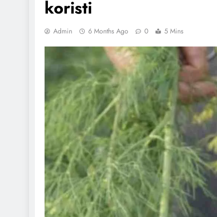
koristi
Admin
6 Months Ago
0
5 Mins