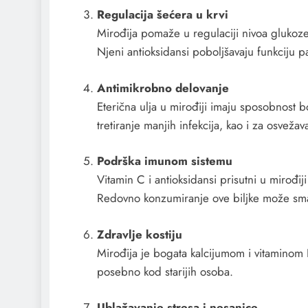
Regulacija šećera u krvi
Mirođija pomaže u regulaciji nivoa glukoz
Njeni antioksidansi poboljšavaju funkciju p
Antimikrobno delovanje
Eterična ulja u mirođiji imaju sposobnost bor
tretiranje manjih infekcija, kao i za osveža
Podrška imunom sistemu
Vitamin C i antioksidansi prisutni u mirođiji
Redovno konzumiranje ove biljke može smanj
Zdravlje kostiju
Mirođija je bogata kalcijumom i vitaminom K,
posebno kod starijih osoba.
Ublažavanje stresa i nesanice