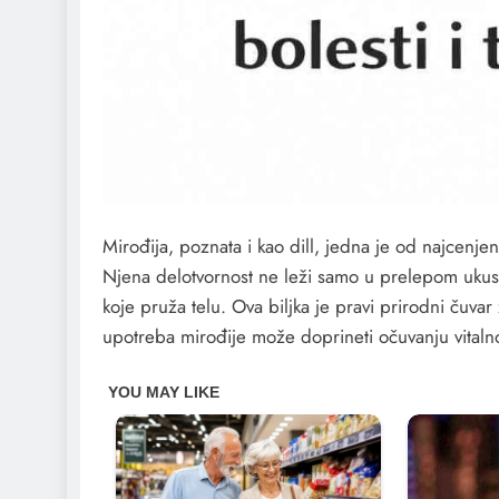
Mirođija, poznata i kao dill, jedna je od najcenjen
Njena delotvornost ne leži samo u prelepom ukusu
koje pruža telu. Ova biljka je pravi prirodni čuvar
upotreba mirođije može doprineti očuvanju vitalno