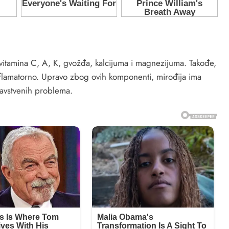
 vitamina C, A, K, gvožđa, kalcijuma i magnezijuma. Takođe,
tiinflamatorno. Upravo zbog ovih komponenti, mirođija ima
dravstvenih problema.