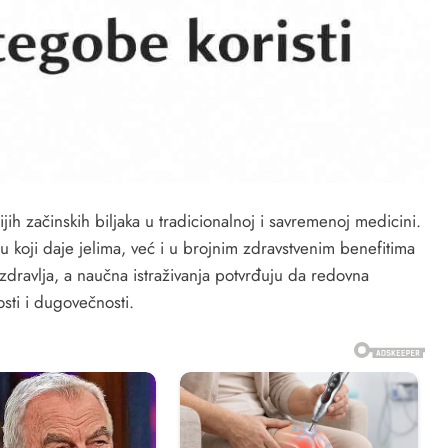
ijih začinskih biljaka u tradicionalnoj i savremenoj medicini.
 koji daje jelima, već i u brojnim zdravstvenim benefitima
 zdravlja, a naučna istraživanja potvrđuju da redovna
sti i dugovečnosti.