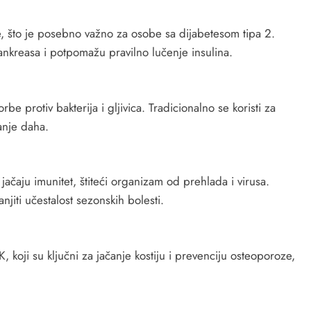
e, što je posebno važno za osobe sa dijabetesom tipa 2.
ankreasa i potpomažu pravilno lučenje insulina.
be protiv bakterija i gljivica. Tradicionalno se koristi za
vanje daha.
 jačaju imunitet, štiteći organizam od prehlada i virusa.
iti učestalost sezonskih bolesti.
 koji su ključni za jačanje kostiju i prevenciju osteoporoze,