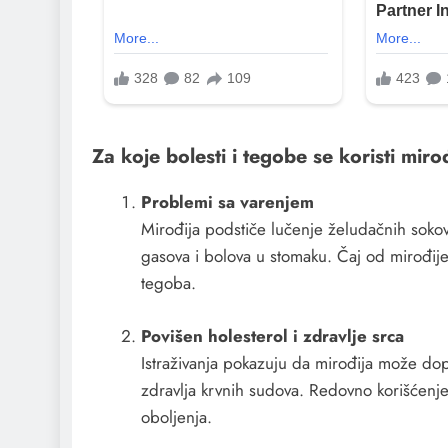
Za koje bolesti i tegobe se koristi miro
Problemi sa varenjem
Mirođija podstiče lučenje želudačnih sokova
gasova i bolova u stomaku. Čaj od mirođije 
tegoba.
Povišen holesterol i zdravlje srca
Istraživanja pokazuju da mirođija može dopr
zdravlja krvnih sudova. Redovno korišćenje 
oboljenja.