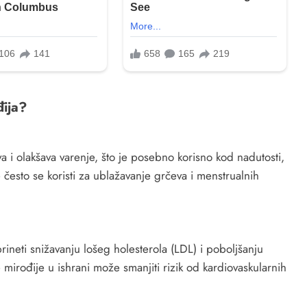
đija?
 i olakšava varenje, što je posebno korisno kod nadutosti,
često se koristi za ublažavanje grčeva i menstrualnih
ineti snižavanju lošeg holesterola (LDL) i poboljšanju
mirođije u ishrani može smanjiti rizik od kardiovaskularnih