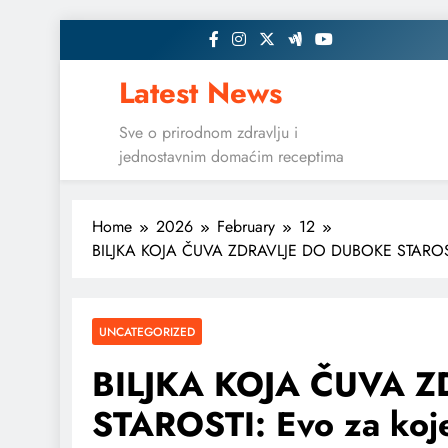
Skip
to
content
Latest News
Sve o prirodnom zdravlju i
jednostavnim domaćim receptima
Home
2026
February
12
BILJKA KOJA ČUVA ZDRAVLJE DO DUBOKE STAROSTI: Ev
UNCATEGORIZED
BILJKA KOJA ČUVA 
STAROSTI: Evo za koje 