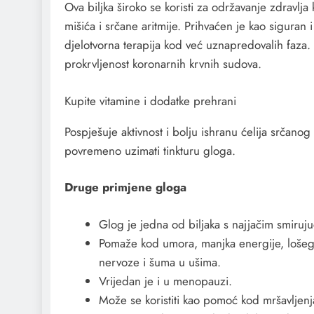
Ova biljka široko se koristi za održavanje zdravlja
mišića i srčane aritmije. Prihvaćen je kao siguran 
djelotvorna terapija kod već uznapredovalih faz
prokrvljenost koronarnih krvnih sudova.
Kupite vitamine i dodatke prehrani
Pospješuje aktivnost i bolju ishranu ćelija srčan
povremeno uzimati tinkturu gloga.
Druge primjene gloga
Glog je jedna od biljaka s najjačim smiruj
Pomaže kod umora, manjka energije, lošeg s
nervoze i šuma u ušima.
Vrijedan je i u menopauzi.
Može se koristiti kao pomoć kod mršavljenja