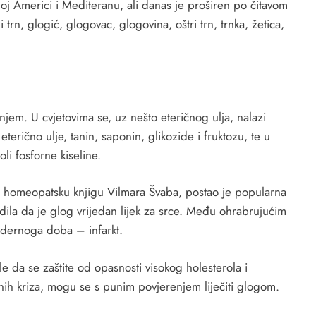
noj Americi i Mediteranu, ali danas je proširen po čitavom
i trn, glogić, glogovac, glogovina, oštri trn, trnka, žetica,
anjem. U cvjetovima se, uz nešto eteričnog ulja, nalazi
e
eterično ulje
, tanin, saponin, glikozide i fruktozu, te u
oli fosforne kiseline.
u homeopatsku knjigu Vilmara Švaba, postao je popularna
rdila da je glog vrijedan lijek za srce. Među ohrabrujućim
odernoga doba – infarkt.
le da se zaštite od opasnosti visokog holesterola i
anih kriza, mogu se s punim povjerenjem liječiti glogom.