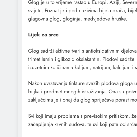
Glog je u to vrijeme rastao u Europi, Aziji, Sever
svijetu. Poznat je i pod nazivima bijela drača, bijel
glagovna glog, gloginja, medvjedove hruške.
Lijek za srce
Glog sadrži aktivne tvari s antioksidativnim djelov
trimetilamin i glikozid oksiakantin. Plodovi sadrž
izuzetnim količinama kalijum, natrijum, kalcijum i s
Nakon uvrštavanja tinkture svežih plodova gloga 
biljka i predmet mnogih istraživanja. Ona su potv
zaključcima je i onaj da glog spriječava porast m
Svi koji imaju problema s previsokim pritiskom, že
začepljenja krvnih sudova, te svi koji pate od srč