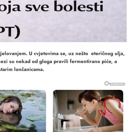
 djelovanjem. U cvjetovima se, uz nešto
eteričnog ulja
,
inezi su nekad od gloga pravili fermentirano piće, a
starim lončanicama.