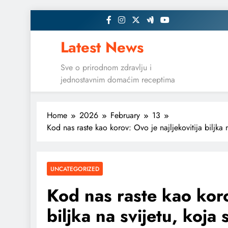
Skip
to
content
Latest News
Sve o prirodnom zdravlju i
jednostavnim domaćim receptima
Home
2026
February
13
Kod nas raste kao korov: Ovo je najljekovitija biljka n
UNCATEGORIZED
Kod nas raste kao koro
biljka na svijetu, koja 