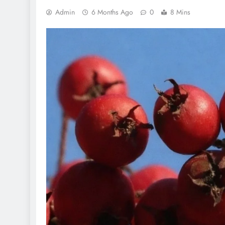
Admin
6 Months Ago
0
8 Mins