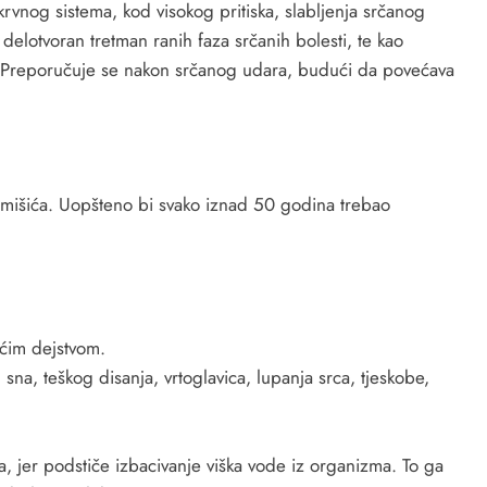
 krvnog sistema, kod visokog pritiska, slabljenja srčanog
i delotvoran tretman ranih faza srčanih bolesti, te kao
a. Preporučuje se nakon srčanog udara, budući da povećava
og mišića. Uopšteno bi svako iznad 50 godina trebao
ućim dejstvom.
na, teškog disanja, vrtoglavica, lupanja srca, tjeskobe,
, jer podstiče izbacivanje viška vode iz organizma. To ga