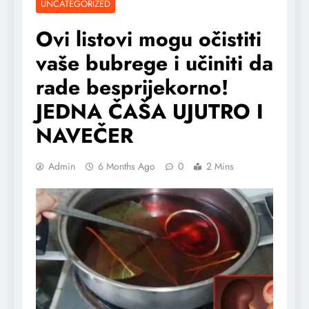
UNCATEGORIZED
Ovi listovi mogu očistiti
vaše bubrege i učiniti da
rade besprijekorno!
JEDNA ČAŠA UJUTRO I
NAVEČER
Admin
6 Months Ago
0
2 Mins