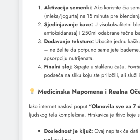
Aktivacija semenki:
Ako koristite čia sem
(mleka/jogurta) na 15 minuta pre blendanja. 
Sjedinjavanje baze:
U visokokvalitetni bl
antioksidanasa) i 250ml odabrane tečne b
Dodavanje teksture:
Ubacite jednu kašiku
– ne želite da potpuno sameljete bademe, 
apsorpciju nutrijenata.
Finalni sloj:
Sipajte u staklenu čašu. Povr
podseća na sliku koju ste priložili, ali služ
Medicinska Napomena i Realna Oče
​Iako internet naslovi poput
“Obnovila sve za 7 
ljudskog tela kompleksna. Hrskavica je tkivo koje
Doslednost je ključ:
Ovaj napitak će dati 
sedam dana.