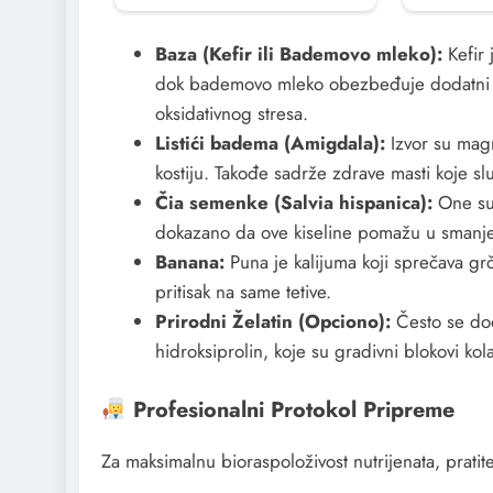
Baza (Kefir ili Bademovo mleko):
Kefir 
dok bademovo mleko obezbeđuje dodatni vit
oksidativnog stresa.
Listići badema (Amigdala):
Izvor su magn
kostiju. Takođe sadrže zdrave masti koje s
Čia semenke (Salvia hispanica):
One su 
dokazano da ove kiseline pomažu u smanjen
Banana:
Puna je kalijuma koji sprečava gr
pritisak na same tetive.
Prirodni Želatin (Opciono):
Često se dod
hidroksiprolin, koje su gradivni blokovi ko
Profesionalni Protokol Pripreme
​Za maksimalnu bioraspoloživost nutrijenata, pratit