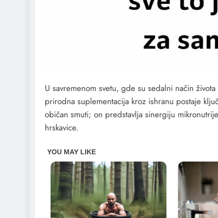
​U savremenom svetu, gde su sedalni način života i
prirodna suplementacija kroz ishranu postaje ključn
običan smuti; on predstavlja sinergiju mikronutrijen
hrskavice.