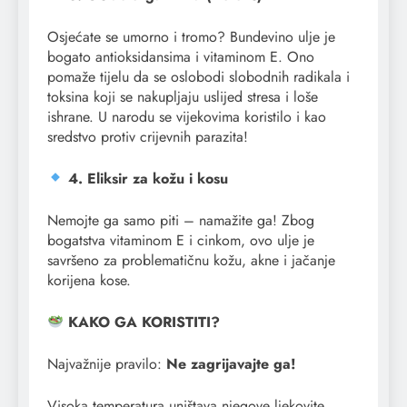
Osjećate se umorno i tromo? Bundevino ulje je
bogato antioksidansima i vitaminom E. Ono
pomaže tijelu da se oslobodi slobodnih radikala i
toksina koji se nakupljaju uslijed stresa i loše
ishrane. U narodu se vijekovima koristilo i kao
sredstvo protiv crijevnih parazita!
4. Eliksir za kožu i kosu
Nemojte ga samo piti – namažite ga! Zbog
bogatstva vitaminom E i cinkom, ovo ulje je
savršeno za problematičnu kožu, akne i jačanje
korijena kose.
KAKO GA KORISTITI?
Najvažnije pravilo:
Ne zagrijavajte ga!
Visoka temperatura uništava njegove ljekovite