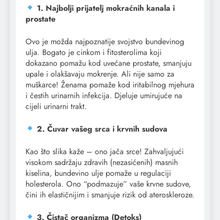
1. Najbolji prijatelj mokraćnih kanala i
prostate
Ovo je možda najpoznatije svojstvo bundevinog
ulja. Bogato je cinkom i fitosterolima koji
dokazano pomažu kod uvećane prostate, smanjuju
upale i olakšavaju mokrenje. Ali nije samo za
muškarce! Ženama pomaže kod iritabilnog mjehura
i čestih urinarnih infekcija. Djeluje umirujuće na
cijeli urinarni trakt.
2. Čuvar vašeg srca i krvnih sudova
Kao što slika kaže – ono jača srce! Zahvaljujući
visokom sadržaju zdravih (nezasićenih) masnih
kiselina, bundevino ulje pomaže u regulaciji
holesterola. Ono “podmazuje” vaše krvne sudove,
čini ih elastičnijim i smanjuje rizik od ateroskleroze.
3. Čistač organizma (Detoks)