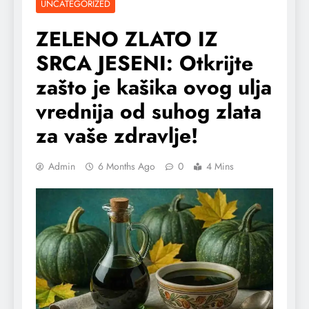
UNCATEGORIZED
ZELENO ZLATO IZ
SRCA JESENI: Otkrijte
zašto je kašika ovog ulja
vrednija od suhog zlata
za vaše zdravlje!
Admin
6 Months Ago
0
4 Mins