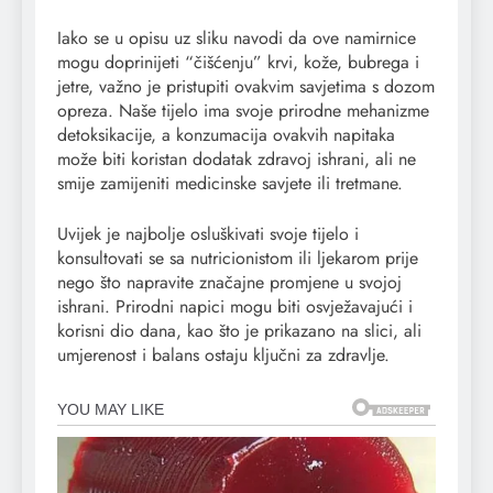
Iako se u opisu uz sliku navodi da ove namirnice
mogu doprinijeti “čišćenju” krvi, kože, bubrega i
jetre, važno je pristupiti ovakvim savjetima s dozom
opreza. Naše tijelo ima svoje prirodne mehanizme
detoksikacije, a konzumacija ovakvih napitaka
može biti koristan dodatak zdravoj ishrani, ali ne
smije zamijeniti medicinske savjete ili tretmane.
Uvijek je najbolje osluškivati svoje tijelo i
konsultovati se sa nutricionistom ili ljekarom prije
nego što napravite značajne promjene u svojoj
ishrani. Prirodni napici mogu biti osvježavajući i
korisni dio dana, kao što je prikazano na slici, ali
umjerenost i balans ostaju ključni za zdravlje.