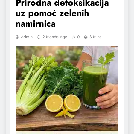
Prirodna detoksikacija
uz pomoć zelenih
namirnica
Admin
2 Months Ago
0
3 Mins