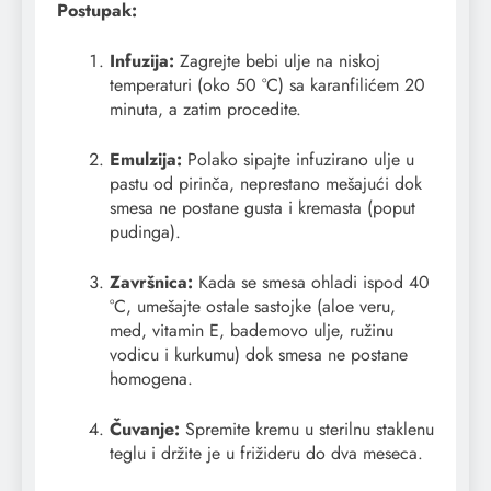
Postupak:
Infuzija:
Zagrejte bebi ulje na niskoj
temperaturi (oko 50 °C) sa karanfilićem 20
minuta, a zatim procedite.
Emulzija:
Polako sipajte infuzirano ulje u
pastu od pirinča, neprestano mešajući dok
smesa ne postane gusta i kremasta (poput
pudinga).
Završnica:
Kada se smesa ohladi ispod 40
°C, umešajte ostale sastojke (aloe veru,
med, vitamin E, bademovo ulje, ružinu
vodicu i kurkumu) dok smesa ne postane
homogena.
Čuvanje:
Spremite kremu u sterilnu staklenu
teglu i držite je u frižideru do dva meseca.