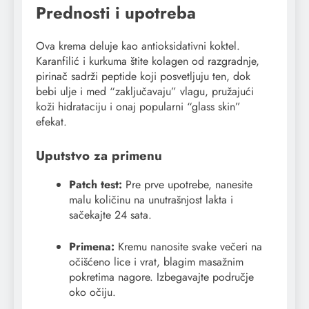
Prednosti i upotreba
Ova krema deluje kao antioksidativni koktel.
Karanfilić i kurkuma štite kolagen od razgradnje,
pirinač sadrži peptide koji posvetljuju ten, dok
bebi ulje i med “zaključavaju” vlagu, pružajući
koži hidrataciju i onaj popularni “glass skin”
efekat.
Uputstvo za primenu
Patch test:
Pre prve upotrebe, nanesite
malu količinu na unutrašnjost lakta i
sačekajte 24 sata.
Primena:
Kremu nanosite svake večeri na
očišćeno lice i vrat, blagim masažnim
pokretima nagore. Izbegavajte područje
oko očiju.