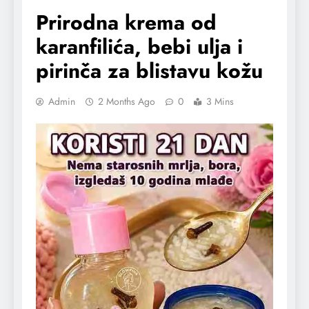
Prirodna krema od
karanfilića, bebi ulja i
pirinča za blistavu kožu
Admin
2 Months Ago
0
3 Mins