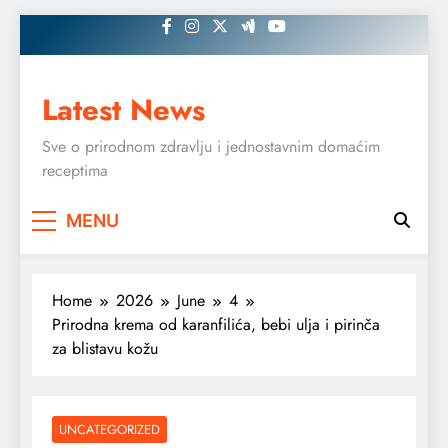
Skip
to
content
Latest News
Sve o prirodnom zdravlju i jednostavnim domaćim
receptima
MENU
Home
2026
June
4
Prirodna krema od karanfilića, bebi ulja i pirinča
za blistavu kožu
UNCATEGORIZED