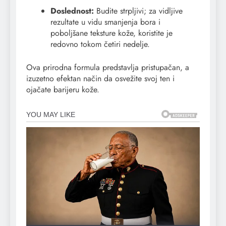
Doslednost:
Budite strpljivi; za vidljive
rezultate u vidu smanjenja bora i
poboljšane teksture kože, koristite je
redovno tokom četiri nedelje.
Ova prirodna formula predstavlja pristupačan, a
izuzetno efektan način da osvežite svoj ten i
ojačate barijeru kože.