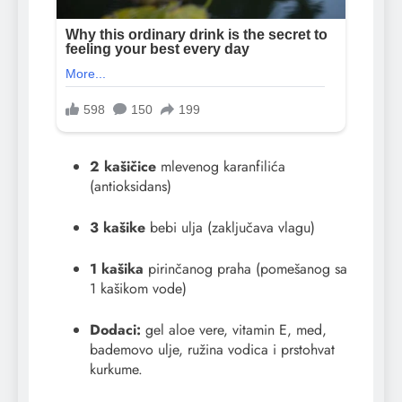
2 kašičice
mlevenog karanfilića
(antioksidans)
3 kašike
bebi ulja (zaključava vlagu)
1 kašika
pirinčanog praha (pomešanog sa
1 kašikom vode)
Dodaci:
gel aloe vere, vitamin E, med,
bademovo ulje, ružina vodica i prstohvat
kurkume.