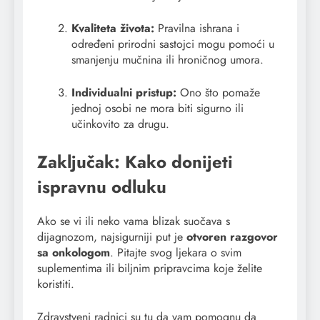
Kvaliteta života:
Pravilna ishrana i
određeni prirodni sastojci mogu pomoći u
smanjenju mučnina ili hroničnog umora.
Individualni pristup:
Ono što pomaže
jednoj osobi ne mora biti sigurno ili
učinkovito za drugu.
Zaključak: Kako donijeti
ispravnu odluku
Ako se vi ili neko vama blizak suočava s
dijagnozom, najsigurniji put je
otvoren razgovor
sa onkologom
. Pitajte svog ljekara o svim
suplementima ili biljnim pripravcima koje želite
koristiti.
Zdravstveni radnici su tu da vam pomognu da