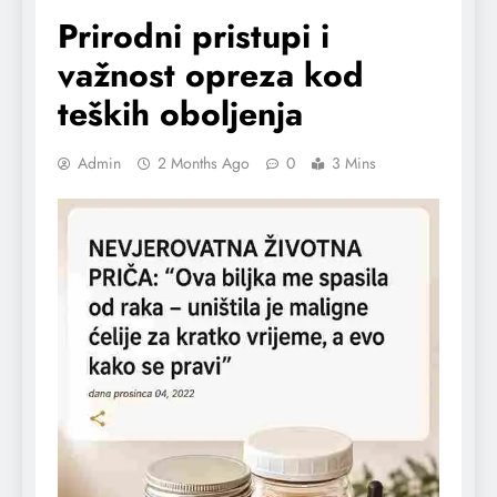
Prirodni pristupi i
važnost opreza kod
teških oboljenja
Admin
2 Months Ago
0
3 Mins