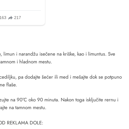
 limun i narandžu isečene na kriške, kao i limuntus. Sve
a tamnom i hladnom mestu.
 cediljku, pa dodajte šećer ili med i mešajte dok se potpuno
ane flaše.
zujte na 90°C oko 90 minuta. Nakon toga isključite rernu i
vajte na tamnom mestu.
POD REKLAMA DOLE: