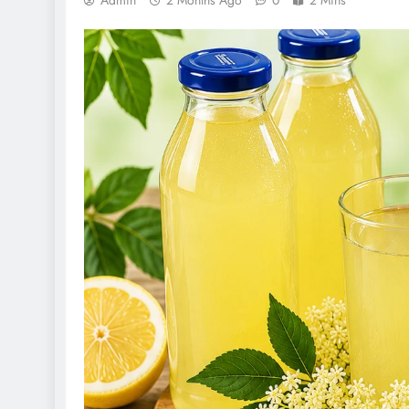
Admin
2 Months Ago
0
2 Mins