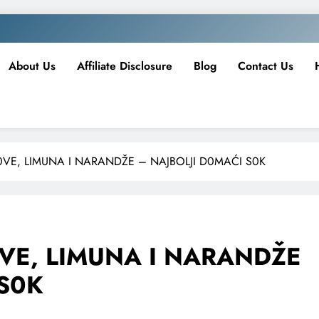
About Us
Affiliate Disclosure
Blog
Contact Us
0VE, LIMUNA I NARANDŽE – NAJBOLJI D0MAĆI S0K
0VE, LIMUNA I NARANDŽE
 S0K