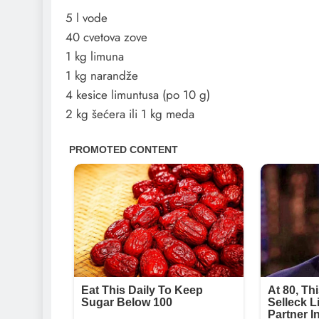
5 l vode
40 cvetova zove
1 kg limuna
1 kg narandže
4 kesice limuntusa (po 10 g)
2 kg šećera ili 1 kg meda