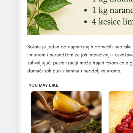
Šokata je jedan od najmirisnijih domaćih napitaka 
limunom i narandžom za još intenzivniji i osvežava
zahvaljujući pasterizaciji može trajati tokom cele 
domaći sok pun vitamina i neodoljive arome.