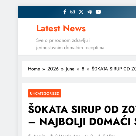
Skip
to
content
Latest News
Sve o prirodnom zdravlju i
jednostavnim domaćim receptima
Home
2026
June
8
Š0KATA SIRUP 0D Z
UNCATEGORIZED
Š0KATA SIRUP 0D Z
– NAJBOLJI D0MAĆI