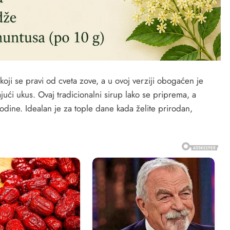
koji se pravi od cveta zove, a u ovoj verziji obogaćen je
jući ukus. Ovaj tradicionalni sirup lako se priprema, a
godine. Idealan je za tople dane kada želite prirodan,