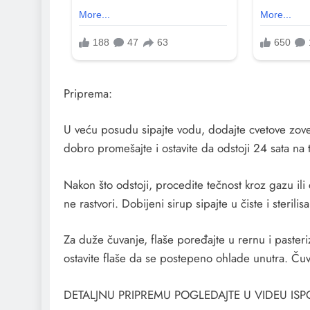
Priprema:
U veću posudu sipajte vodu, dodajte cvetove zove,
dobro promešajte i ostavite da odstoji 24 sata n
Nakon što odstoji, procedite tečnost kroz gazu ili
ne rastvori. Dobijeni sirup sipajte u čiste i sterilis
Za duže čuvanje, flaše poređajte u rernu i pasteri
ostavite flaše da se postepeno ohlade unutra. Ču
DETALJNU PRIPREMU POGLEDAJTE U VIDEU IS