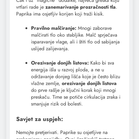
Čak i uz “magične” dodatke, najveća greška koju
vrtlari rade je
zanemarivanje prozračnosti tla
.
Paprika ima osjetljiv korijen koji traži kisik.
Pravilno malčiranje:
Mnogi zaborave
malčirati tlo oko stabljike. Malč sprječava
isparavanje vlage, ali i štiti tlo od sabijanja
uslijed zalijevanja.
Orezivanje donjih listova:
Kako bi sva
energija išla u razvoj ploda, a ne u
održavanje donjeg lišća koje je često blizu
vlažne zemlje,
orezivanje donjih listova
do prve rašlje je ključni korak koji mnogi
preskaču. Time se potiče cirkulacija zraka i
smanjuje rizik od bolesti.
Savjet za uspjeh:
Nemojte pretjerivati. Paprike su osjetljive na