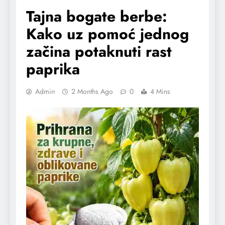
Tajna bogate berbe:
Kako uz pomoć jednog
začina potaknuti rast
paprika
Admin
2 Months Ago
0
4 Mins