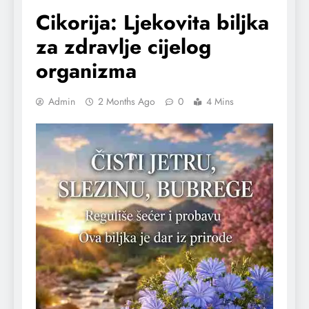
Cikorija: Ljekovita biljka
za zdravlje cijelog
organizma
Admin
2 Months Ago
0
4 Mins