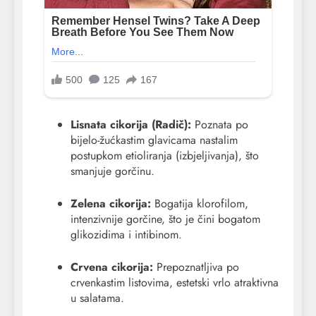
Lisnata cikorija (Radič):
Poznata po
bijelo-žućkastim glavicama nastalim
postupkom etioliranja (izbjeljivanja), što
smanjuje gorčinu.
Zelena cikorija:
Bogatija klorofilom,
intenzivnije gorčine, što je čini bogatom
glikozidima i intibinom.
Crvena cikorija:
Prepoznatljiva po
crvenkastim listovima, estetski vrlo atraktivna
u salatama.