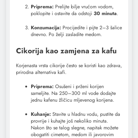
Priprema:
Prelijte bilje vrućom vodom,
poklopite i ostavite da odstoji
30 minuta
.
Konzumacija:
Procijedite i pijte 2–3 šalice
dnevno. Po želji zasladite medom.
Cikorija kao zamjena za kafu
Korjenasta vrsta cikorije često se koristi kao zdrava,
prirodna alternativa kafi.
Priprema:
Osušeni i prženi korijen
sameljite. Na 250–300 ml vode dodajte
jednu kafenu žličicu mljevenog korijena.
Kuhanje:
Stavite u hladnu vodu, pustite da
provrije i kuhajte još nekoliko minuta.
Nakon što se talog slegne, napitak možete
obogatiti cimetom, medom ili javorovim