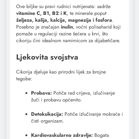
Ove biljke su pravi rudnici nutrijenata: sadrže
vitamine C, B1, B2 i K
, te minerale poput
željeza, kalija, kalcija, magnezija i fosfora
.
Posebno je značajan
inulin
, voćni polisaharid koji
pomaže u regulaciji razine šećera u krvi, što
cikoriju čini idealnom namirnicom za dijabetičare.
Ljekovita svojstva
Cikorija djeluje kao prirodni lijek za brojne
tegobe:
Probava:
Potiče rad crijeva, izlučivanje
žuči i probavu općenito.
Detoksikacija:
Potiče izlučivanje mokraće i
čisti organizam.
Kardiovaskularno zdravlje:
Bogata