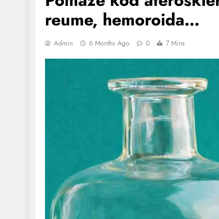
Pomaže kod ateroskleroz
reume, hemoroida…
Admin
6 Months Ago
0
7 Mins