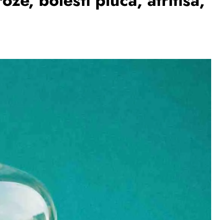
e, bolesti pluća, atritisa,