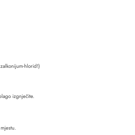
zalkonijum-hlorid!)
blago izgnječite.
 mjestu.