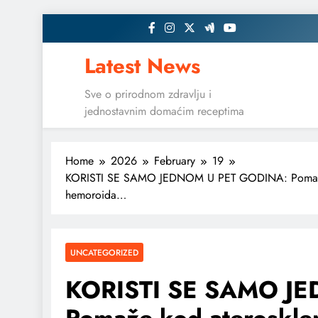
Skip
to
content
Latest News
Sve o prirodnom zdravlju i
jednostavnim domaćim receptima
Home
2026
February
19
KORISTI SE SAMO JEDNOM U PET GODINA: Pomaže kod 
hemoroida…
UNCATEGORIZED
KORISTI SE SAMO J