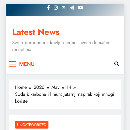
Skip
to
content
Latest News
Sve o prirodnom zdravlju i jednostavnim domaćim
receptima
MENU
Home
2026
May
14
Soda bikarbona i limun: jutarnji napitak koji mnogi
koriste
UNCATEGORIZED