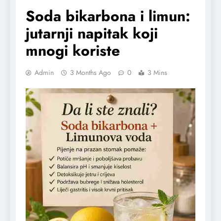
Soda bikarbona i limun:
jutarnji napitak koji
mnogi koriste
Admin
3 Months Ago
0
3 Mins