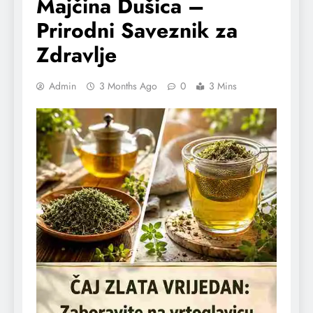
Majčina Dušica –
Prirodni Saveznik za
Zdravlje
Admin
3 Months Ago
0
3 Mins