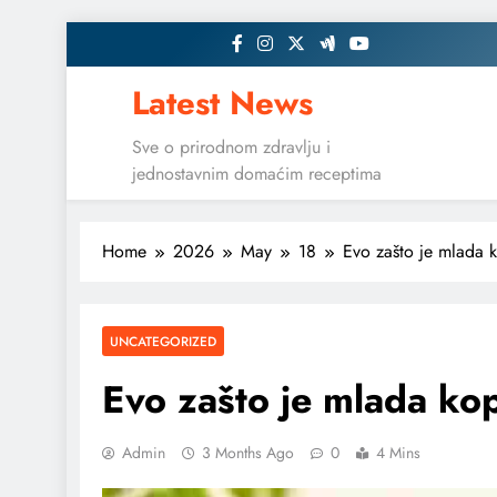
Skip
to
content
Latest News
Sve o prirodnom zdravlju i
jednostavnim domaćim receptima
Home
2026
May
18
Evo zašto je mlada k
UNCATEGORIZED
Evo zašto je mlada kop
Admin
3 Months Ago
0
4 Mins