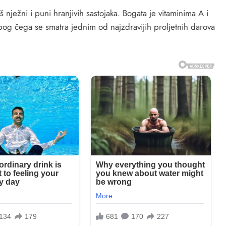
š nježni i puni hranjivih sastojaka. Bogata je vitaminima A i
bog čega se smatra jednim od najzdravijih proljetnih darova