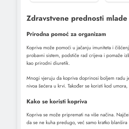
Zdravstvene prednosti mlade
Prirodna pomoć za organizam
Kopriva može pomoći u jačanju imuniteta i čišćenj
probavni sistem, podstiče rad crijeva i pomaže izba
kao prirodni diuretik.
Mnogi vjeruju da kopriva doprinosi boljem radu j
nivoa šećera u krvi. Također se koristi kod umora, 
Kako se koristi kopriva
Kopriva se može pripremati na više načina. Najčešć
da se ne kuha predugo, već samo kratko blanšira u 