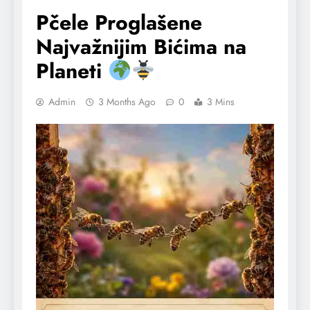
Pčele Proglašene
Najvažnijim Bićima na
Planeti
Admin
3 Months Ago
0
3 Mins