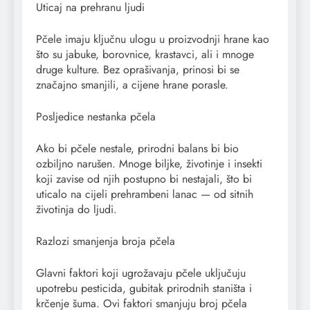
Uticaj na prehranu ljudi
Pčele imaju ključnu ulogu u proizvodnji hrane kao
što su jabuke, borovnice, krastavci, ali i mnoge
druge kulture. Bez oprašivanja, prinosi bi se
značajno smanjili, a cijene hrane porasle.
Posljedice nestanka pčela
Ako bi pčele nestale, prirodni balans bi bio
ozbiljno narušen. Mnoge biljke, životinje i insekti
koji zavise od njih postupno bi nestajali, što bi
uticalo na cijeli prehrambeni lanac — od sitnih
životinja do ljudi.
Razlozi smanjenja broja pčela
Glavni faktori koji ugrožavaju pčele uključuju
upotrebu pesticida, gubitak prirodnih staništa i
krčenje šuma. Ovi faktori smanjuju broj pčela