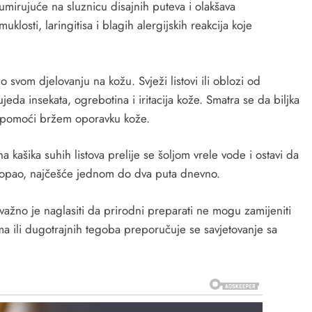
 umirujuće na sluznicu disajnih puteva i olakšava
klosti, laringitisa i blagih alergijskih reakcija koje
 svom djelovanju na kožu. Svježi listovi ili oblozi od
jeda insekata, ogrebotina i iritacija kože. Smatra se da biljka
gu pomoći bržem oporavku kože.
 kašika suhih listova prelije se šoljom vrele vode i ostavi da
e topao, najčešće jednom do dva puta dnevno.
važno je naglasiti da prirodni preparati ne mogu zamijeniti
ma ili dugotrajnih tegoba preporučuje se savjetovanje sa