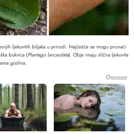
enijih ljekovitih biljaka u prirodi. Najčešće se mogu pronaći
uška bokvica (
Plantago lanceolata
). Obje imaju slična ljekovita
adama godina.