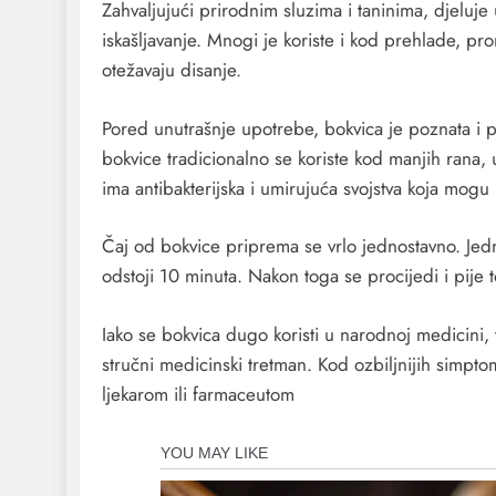
Zahvaljujući prirodnim sluzima i taninima, djeluje
iskašljavanje. Mnogi je koriste i kod prehlade, promu
otežavaju disanje.
Pored unutrašnje upotrebe, bokvica je poznata i po
bokvice tradicionalno se koriste kod manjih rana, u
ima antibakterijska i umirujuća svojstva koja mo
Čaj od bokvice priprema se vrlo jednostavno. Jedna
odstoji 10 minuta. Nakon toga se procijedi i pij
Iako se bokvica dugo koristi u narodnoj medicini, 
stručni medicinski tretman. Kod ozbiljnijih simpto
ljekarom ili farmaceutom