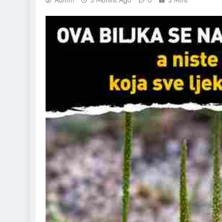
Admin
3 Months Ago
0
3 Mins