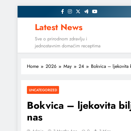
Skip
to
content
Latest News
Sve o prirodnom zdravlju i
jednostavnim domaćim receptima
Home
2026
May
24
Bokvica – ljekovita 
UNCATEGORIZED
Bokvica – ljekovita bi
nas