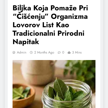
Biljka Koja Pomaže Pri
“Čišćenju” Organizma
Lovorov List Kao
Tradicionalni Prirodni
Napitak
Admin
2 Months Ago
0
3 Mins