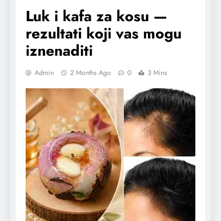
Luk i kafa za kosu —
rezultati koji vas mogu
iznenaditi
Admin
2 Months Ago
0
3 Mins