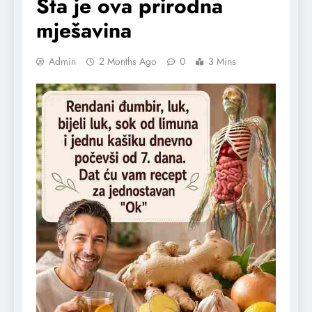
Šta je ova prirodna
mješavina
Admin
2 Months Ago
0
3 Mins