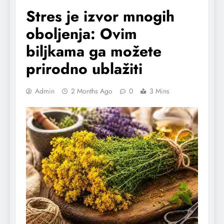
Stres je izvor mnogih
oboljenja: Ovim
biljkama ga možete
prirodno ublažiti
Admin
2 Months Ago
0
3 Mins