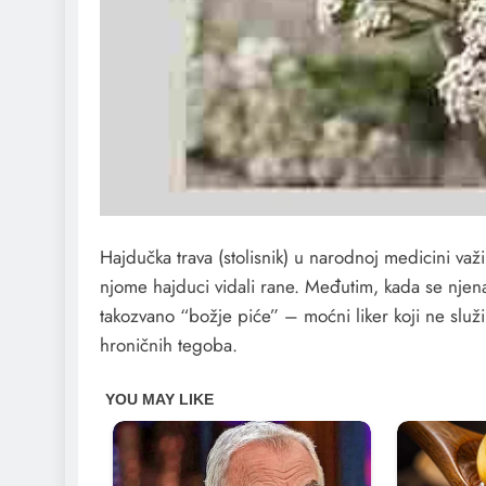
Hajdučka trava (stolisnik) u narodnoj medicini važi
njome hajduci vidali rane. Međutim, kada se njena 
takozvano “božje piće” – moćni liker koji ne služi 
hroničnih tegoba.