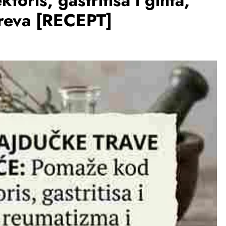
oris, gastritisa i gihta,
ireva [RECEPT]