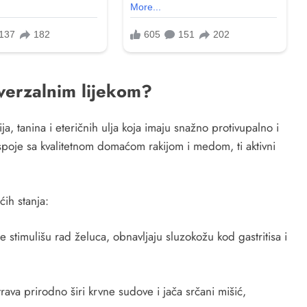
iverzalnim lijekom?
ja, tanina i eteričnih ulja koja imaju snažno protivupalno i
spoje sa kvalitetnom domaćom rakijom i medom, ti aktivni
ćih stanja:
 stimulišu rad želuca, obnavljaju sluzokožu kod gastritisa i
ava prirodno širi krvne sudove i jača srčani mišić,