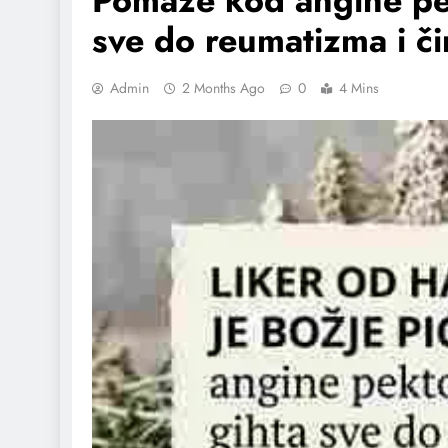
Pomaže kod angine pekt
sve do reumatizma i č
Admin
2 Months Ago
0
4 Mins