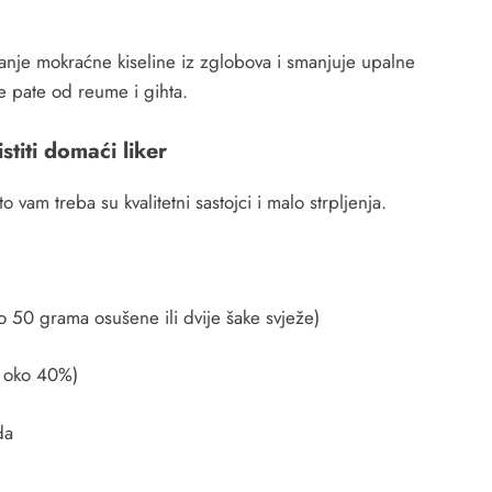
anje mokraćne kiseline iz zglobova i smanjuje upalne
e pate od reume i gihta.
stiti domaći liker
o vam treba su kvalitetni sastojci i malo strpljenja.
ko 50 grama osušene ili dvije šake svježe)
ne oko 40%)
da