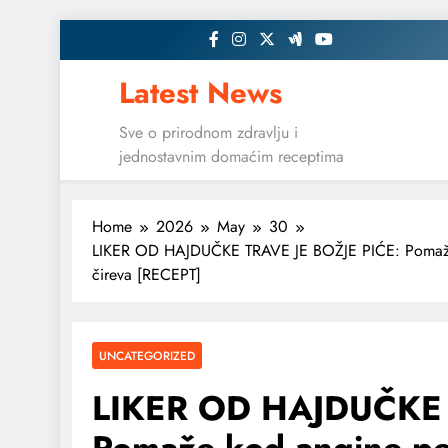
Skip
to
content
Latest News
Sve o prirodnom zdravlju i
jednostavnim domaćim receptima
Home
2026
May
30
LIKER OD HAJDUČKE TRAVE JE BOŽJE PIĆE: Pomaže kod
čireva [RECEPT]
UNCATEGORIZED
LIKER OD HAJDUČKE 