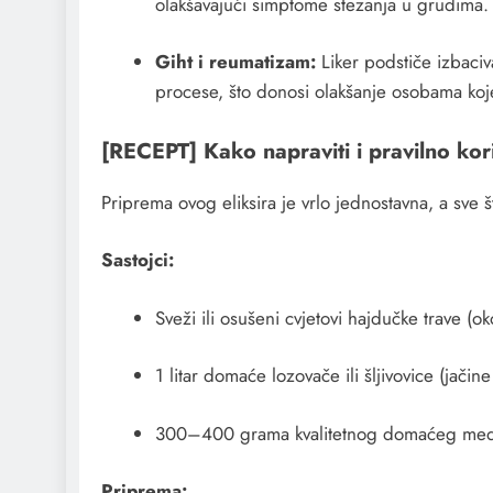
olakšavajući simptome stezanja u grudima.
Giht i reumatizam:
Liker podstiče izbaciv
procese, što donosi olakšanje osobama koj
[RECEPT] Kako napraviti i pravilno kori
Priprema ovog eliksira je vrlo jednostavna, a sve št
Sastojci:
Sveži ili osušeni cvjetovi hajdučke trave (o
1 litar domaće lozovače ili šljivovice (jači
300–400 grama kvalitetnog domaćeg me
Priprema: