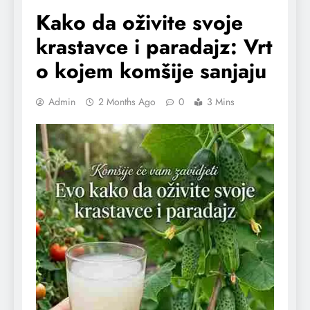
Kako da oživite svoje
krastavce i paradajz: Vrt
o kojem komšije sanjaju
Admin
2 Months Ago
0
3 Mins