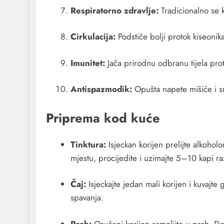
Respiratorno zdravlje:
Tradicionalno se k
Cirkulacija:
Podstiče bolji protok kiseonika
Imunitet:
Jača prirodnu odbranu tijela proti
Antispazmodik:
Opušta napete mišiće i sm
Priprema kod kuće
Tinktura:
Isjeckan korijen prelijte alkoho
mjestu, procijedite i uzimajte 5–10 kapi r
Čaj:
Isjeckajte jedan mali korijen i kuvajt
spavanja.
Prah:
Osušeni korijen sameljite u prah. Doz