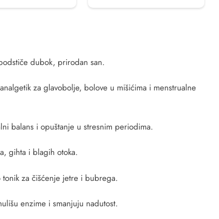
 podstiče dubok, prirodan san.
 analgetik za glavobolje, bolove u mišićima i menstrualne
i balans i opuštanje u stresnim periodima.
, gihta i blagih otoka.
 tonik za čišćenje jetre i bubrega.
ulišu enzime i smanjuju nadutost.