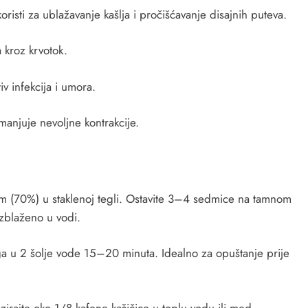
oristi za ublažavanje kašlja i pročišćavanje disajnih puteva.
 kroz krvotok.
v infekcija i umora.
anjuje nevoljne kontrakcije.
lom (70%) u staklenoj tegli. Ostavite 3–4 sedmice na tamnom
azblaženo u vodi.
e ga u 2 šolje vode 15–20 minuta. Idealno za opuštanje prije
irajte oko 1/8 kafene kašičice u toplu vodu ili med.