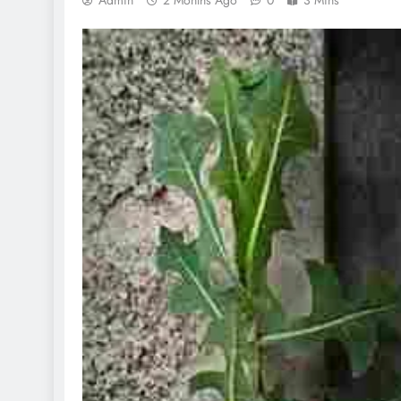
Admin
2 Months Ago
0
3 Mins