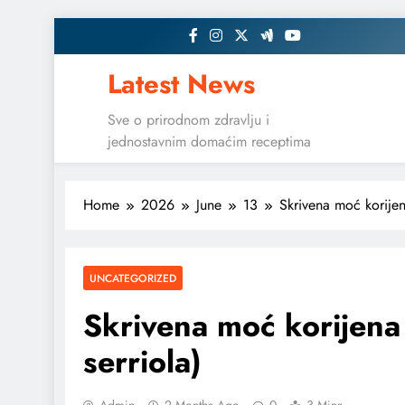
Skip
to
content
Latest News
Sve o prirodnom zdravlju i
jednostavnim domaćim receptima
Home
2026
June
13
Skrivena moć korijena
UNCATEGORIZED
Skrivena moć korijena 
serriola)