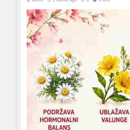
Admin
2 Months Ago
0
3 Mins