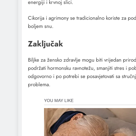
energiji i krvnoj slici.
Cikorija i agrimony se tradicionalno koriste za po
boljem snu.
Zaključak
Biljke za žensko zdravlje mogu biti vrijedan priro
podržati hormonsku ravnotežu, smanjiti stres i pobo
odgovorno i po potrebi se posavjetovati sa struč
problema.