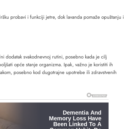
dršku probavi i funkciji jetre, dok lavanda pomaže opuštanju i
dni dodatak svakodnevnoj rutini, posebno kada je cilj
ljšati opće stanje organizma. Ipak, važno je koristiti ih
njakom, posebno kod dugotrajne upotrebe ili zdravstvenih