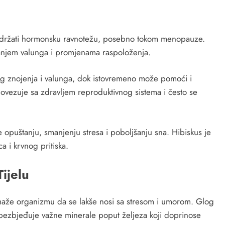
održati hormonsku ravnotežu, posebno tokom menopauze.
vanjem valunga i promjenama raspoloženja.
og znojenja i valunga, dok istovremeno može pomoći i
povezuje sa zdravljem reproduktivnog sistema i često se
 opuštanju, smanjenju stresa i poboljšanju sna. Hibiskus je
a i krvnog pritiska.
ijelu
maže organizmu da se lakše nosi sa stresom i umorom. Glog
 obezbjeđuje važne minerale poput željeza koji doprinose