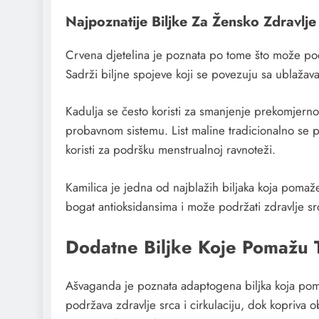
Najpoznatije Biljke Za Žensko Zdravlje
Crvena djetelina je poznata po tome što može p
Sadrži biljne spojeve koji se povezuju sa ublaža
Kadulja se često koristi za smanjenje prekomjern
probavnom sistemu. List maline tradicionalno se 
koristi za podršku menstrualnoj ravnoteži.
Kamilica je jedna od najblažih biljaka koja pomaže
bogat antioksidansima i može podržati zdravlje src
Dodatne Biljke Koje Pomažu T
Ašvaganda je poznata adaptogena biljka koja po
podržava zdravlje srca i cirkulaciju, dok kopriva