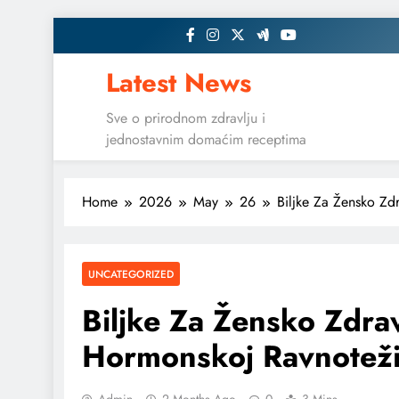
Skip
to
content
Latest News
Sve o prirodnom zdravlju i
jednostavnim domaćim receptima
Home
2026
May
26
Biljke Za Žensko Zdr
UNCATEGORIZED
Biljke Za Žensko Zdra
Hormonskoj Ravnoteži 